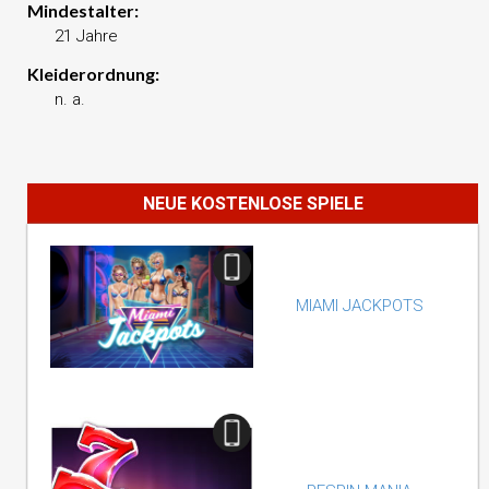
Mindestalter:
21 Jahre
Kleiderordnung:
n. a.
NEUE KOSTENLOSE SPIELE
MIAMI JACKPOTS