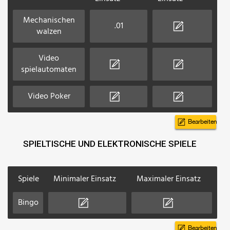
Mechanischen
.01
walzen
Video
spielautomaten
Video Poker
Bearbeiten
SPIELTISCHE UND ELEKTRONISCHE SPIELE
Spiele
Minimaler Einsatz
Maximaler Einsatz
Bingo
Bearbeiten