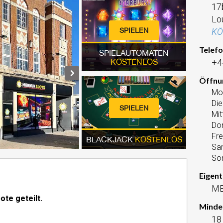
17
Lo
SPIELEN
KÖ
Telef
SPIELAUTOMATEN
KOSTENLOS
+4
Öffnu
Mo
Die
SPIELEN
Mi
Do
Fre
BLACKJACK
KOSTENLOS
Sa
So
Eigen
ME
te geteilt.
Mindes
18