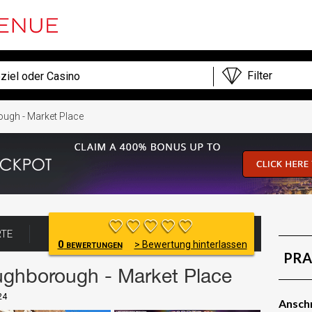
gh - Market Place
RTE
0
> Bewertung hinterlassen
BEWERTUNGEN
PRA
ghborough - Market Place
24
Anschr