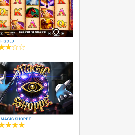
F GOLD
 MAGIC SHOPPE