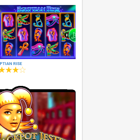
PTIAN RISE