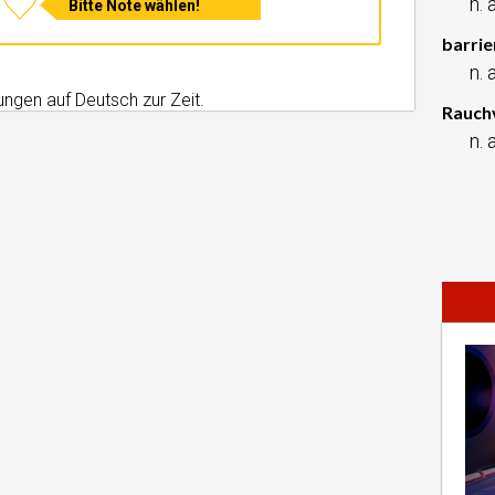
n. a
Bitte Note wählen!
barrie
n. a
ngen auf Deutsch zur Zeit.
Rauch
n. a