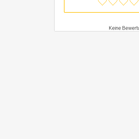
Keine Bewertu