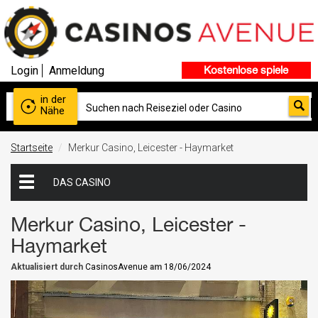
Login
Anmeldung
Kostenlose spiele
in der
Nähe
Startseite
Merkur Casino, Leicester - Haymarket
DAS CASINO
Merkur Casino, Leicester -
Haymarket
Aktualisiert durch
CasinosAvenue
am
18/06/2024