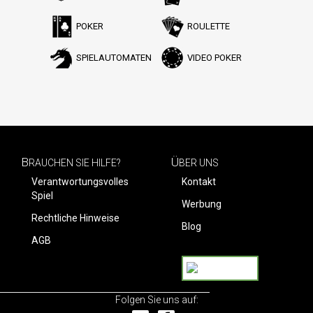
POKER
ROULETTE
SPIELAUTOMATEN
VIDEO POKER
B
Ü
RAUCHEN SIE HILFE?
BER UNS
Verantwortungsvolles
Kontakt
Spiel
Werbung
Rechtliche Hinweise
Blog
AGB
Folgen Sie uns auf: