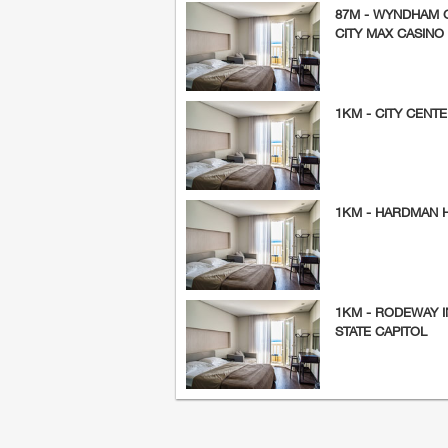
87M - WYNDHAM 
CITY MAX CASINO
1KM - CITY CENT
1KM - HARDMAN 
1KM - RODEWAY I
STATE CAPITOL