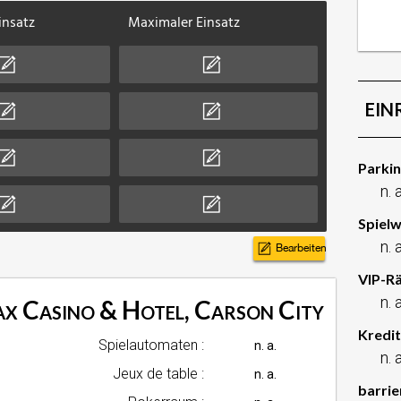
insatz
Maximaler Einsatz
EIN
Parkin
n. a
Spielw
n. a
Bearbeiten
VIP-Rä
n. a
 Casino & Hotel, Carson City
Kredit
Spielautomaten :
n. a.
n. a
Jeux de table :
n. a.
barrie