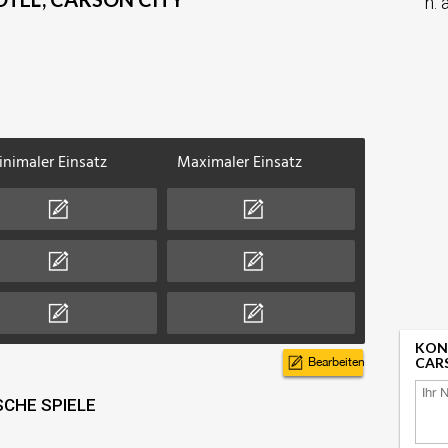
n. a
nimaler Einsatz
Maximaler Einsatz
KON
CAR
Bearbeiten
SCHE SPIELE