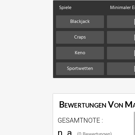
Spiele
Minimaler E
Blackjack
Craps
Keno
Sportwetten
Bewertungen Von Max
GESAMTNOTE :
n. a.
(0 Bewertungen)