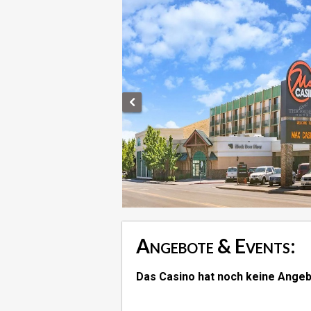
Angebote & Events:
Das Casino hat noch keine Angebo