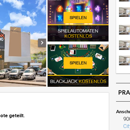
SPIELEN
SPIELAUTOMATEN
KOSTENLOS
SPIELEN
BLACKJACK
KOSTENLOS
PRA
Anschr
te geteilt.
90
Ci