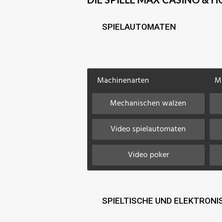
SPIELAUTOMATEN
Machinenarten
Mi
Mechanischen walzen
Video spielautomaten
Video poker
SPIELTISCHE UND ELEKTRONI