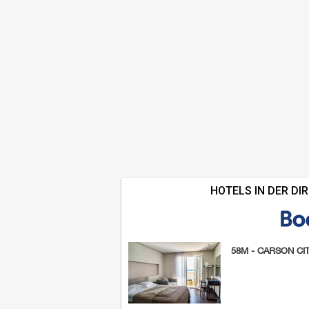
HOTELS IN DER D
58M - CARSON CI