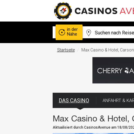
in der
Nähe
Startseite
Max Casino & Hotel, Carson 
DAS CASINO
ANFAHRT & KA
Max Casino & Hotel, 
Aktualisiert durch
CasinosAvenue
am
18/08/20