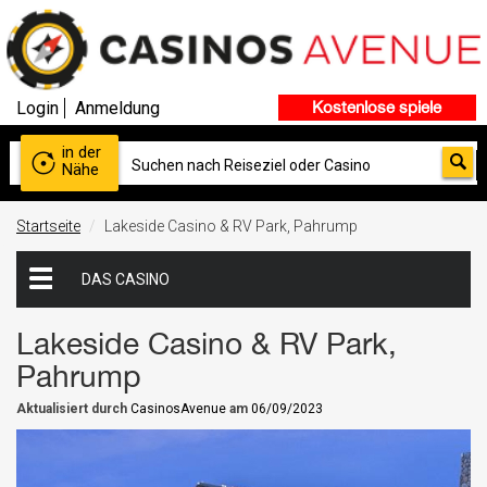
Login
Anmeldung
Kostenlose spiele
in der
Nähe
Startseite
Lakeside Casino & RV Park, Pahrump
DAS CASINO
Lakeside Casino & RV Park,
Pahrump
Aktualisiert durch
CasinosAvenue
am
06/09/2023