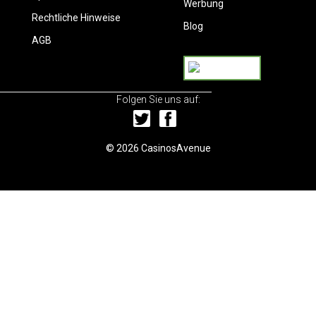
Werbung
Rechtliche Hinweise
Blog
AGB
Folgen Sie uns auf:
© 2026
CasinosAvenue