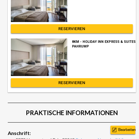
RESERVIEREN
8KM - HOLIDAY INN EXPRESS & SUITES
PAHRUMP
RESERVIEREN
PRAKTISCHE INFORMATIONEN
Bearbeiten
Anschrift: