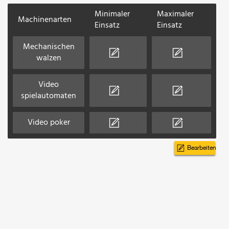
Minimaler
Maximaler
Machinenarten
Einsatz
Einsatz
Mechanischen
walzen
Video
spielautomaten
Video poker
Bearbeiten