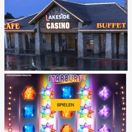
SPIELEN