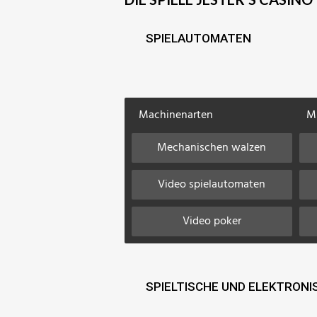
SPIELAUTOMATEN
Machinenarten
Mi
Mechanischen walzen
Video spielautomaten
Video poker
SPIELTISCHE UND ELEKTRONI