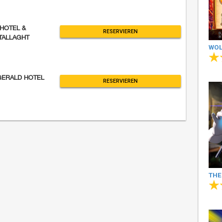
HOTEL &
RESERVIEREN
TALLAGHT
WOL
ZGERALD HOTEL
RESERVIEREN
THE