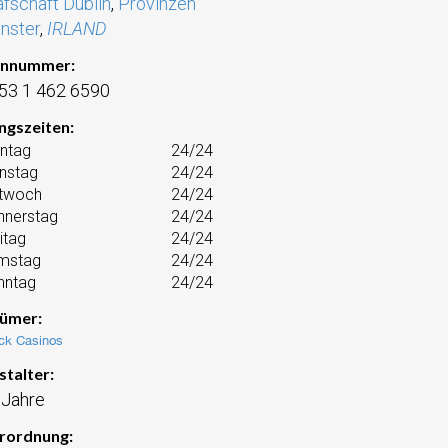
afschaft Dublin
,
Provinzen
inster
,
IRLAND
onnummer:
53 1 462 6590
ngszeiten:
ntag
24/24
nstag
24/24
ttwoch
24/24
nnerstag
24/24
itag
24/24
mstag
24/24
nntag
24/24
tümer:
ick Casinos
talter:
 Jahre
rordnung: