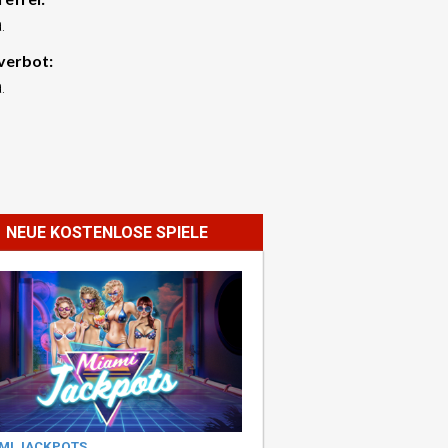
.
verbot:
.
NEUE KOSTENLOSE SPIELE
MI JACKPOTS