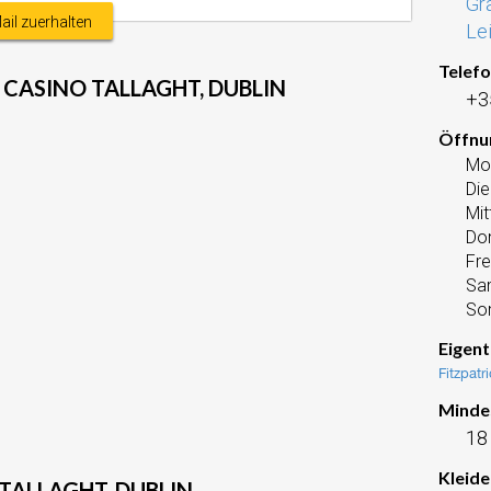
Gr
il zuerhalten
Le
Telef
 CASINO TALLAGHT, DUBLIN
+3
Öffnu
Mo
Die
Mi
Do
Fre
Sa
So
Eigen
Fitzpatr
Mindes
18
Kleide
 TALLAGHT, DUBLIN