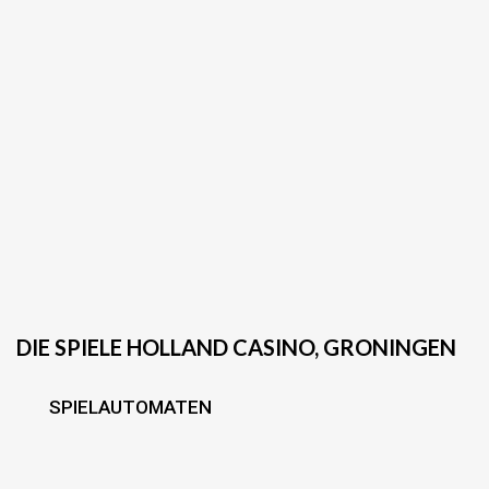
DIE SPIELE HOLLAND CASINO, GRONINGEN
SPIELAUTOMATEN