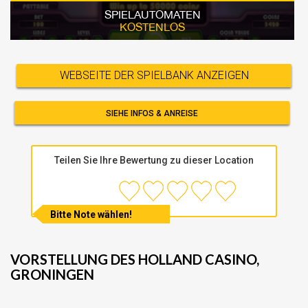
SPIELAUTOMATEN
KOSTENLOS
WEBSEITE DER SPIELBANK ANZEIGEN
SIEHE INFOS & ANREISE
Teilen Sie Ihre Bewertung zu dieser Location
Bitte Note wählen!
VORSTELLUNG DES HOLLAND CASINO,
GRONINGEN