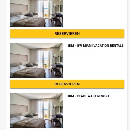
RESERVIEREN
1KM - BW MIAMI VACATION RENTALS
RESERVIEREN
1KM - BEACHWALK RESORT