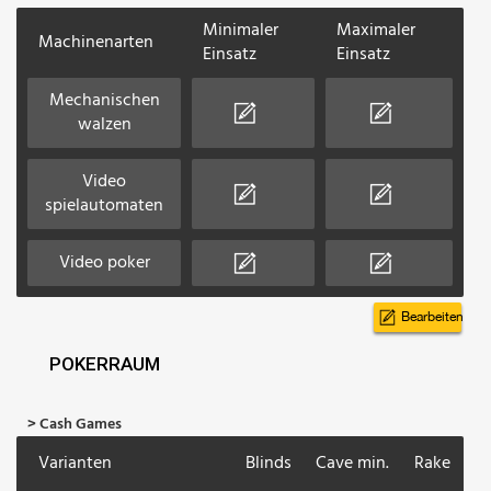
Minimaler
Maximaler
Machinenarten
Einsatz
Einsatz
Mechanischen
walzen
Video
spielautomaten
Video poker
Bearbeiten
POKERRAUM
> Cash Games
Varianten
Blinds
Cave min.
Rake