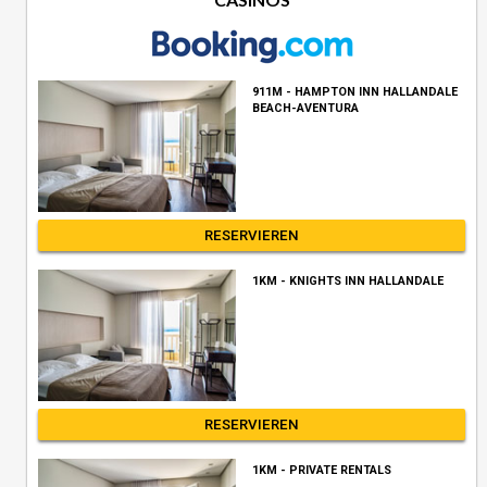
911M - HAMPTON INN HALLANDALE
BEACH-AVENTURA
RESERVIEREN
1KM - KNIGHTS INN HALLANDALE
RESERVIEREN
1KM - PRIVATE RENTALS