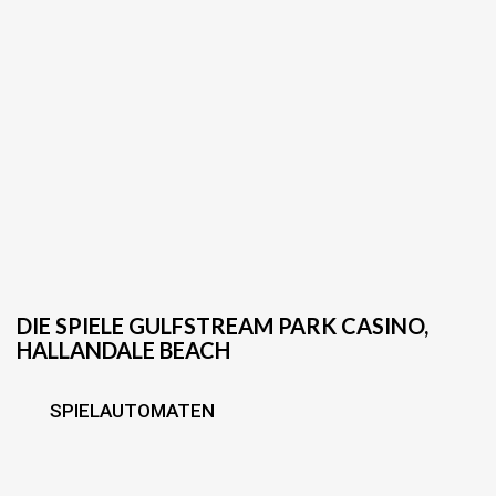
DIE SPIELE GULFSTREAM PARK CASINO,
HALLANDALE BEACH
SPIELAUTOMATEN