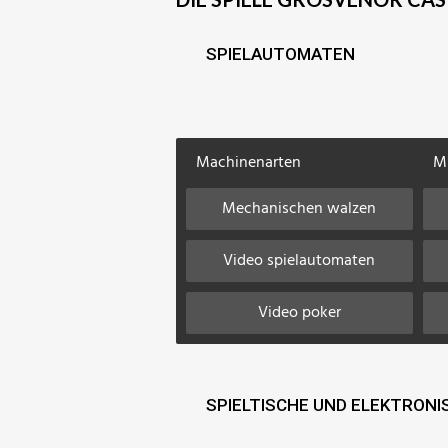
SPIELAUTOMATEN
Machinenarten
Mi
Mechanischen walzen
Video spielautomaten
Video poker
SPIELTISCHE UND ELEKTRONI