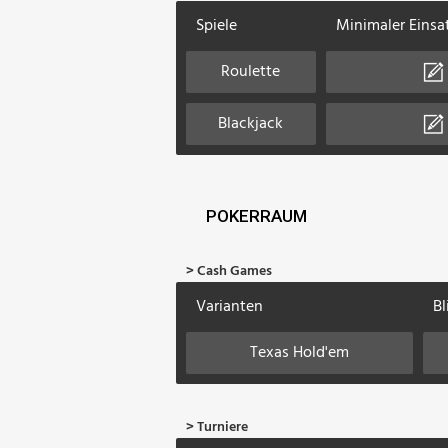
Spiele
Minimaler Einsa
Roulette
Blackjack
POKERRAUM
> Cash Games
Varianten
Bl
Texas Hold'em
> Turniere