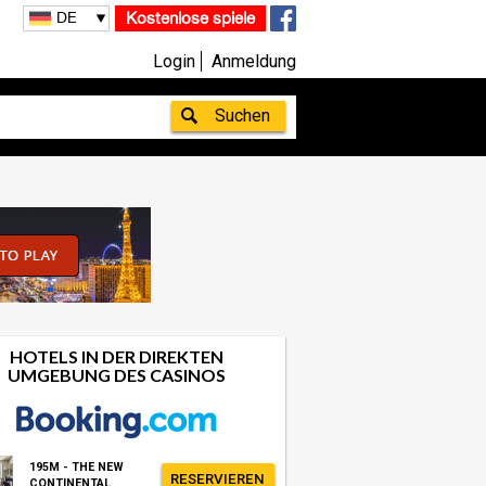
DE
Kostenlose spiele
Login
Anmeldung
HOTELS IN DER DIREKTEN
UMGEBUNG DES CASINOS
195M - THE NEW
RESERVIEREN
CONTINENTAL