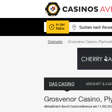
in der
Nähe
Startseite
Grosvenor Casino, Plymout
DAS CASINO
ANFAHRT & KA
Grosvenor Casino, P
Aktualisiert durch
CasinosAvenue
am
11/05/20