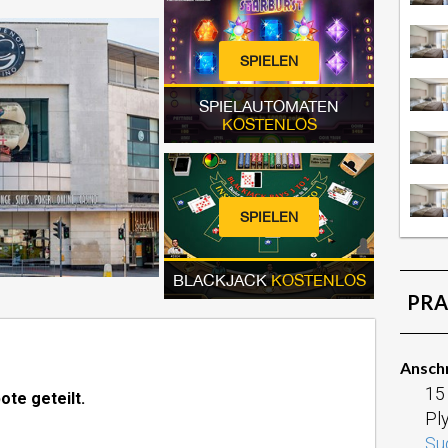
SPIELEN
SPIELAUTOMATEN
KOSTENLOS
SPIELEN
BLACKJACK
KOSTENLOS
PRA
Anschr
15 
te geteilt.
Pl
Su