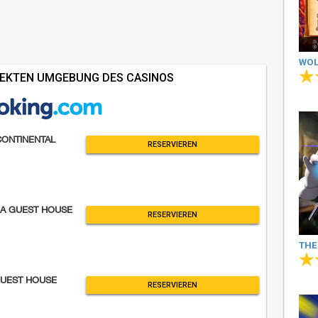
WOL
IREKTEN UMGEBUNG DES CASINOS
CONTINENTAL
RESERVIEREN
RA GUEST HOUSE
RESERVIEREN
THE
GUEST HOUSE
RESERVIEREN