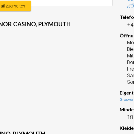
KÖ
il zuerhalten
Telef
NOR CASINO, PLYMOUTH
+4
Öffnu
Mo
Die
Mi
Do
Fre
Sa
So
Eigen
Grosven
Mindes
18
Kleide
SINO, PLYMOUTH