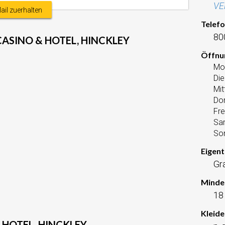
VE
il zuerhalten
Telef
80
ASINO & HOTEL, HINCKLEY
Öffnu
Mo
Die
Mi
Do
Fre
Sa
So
Eigen
Gr
Mindes
18
Kleide
 HOTEL, HINCKLEY