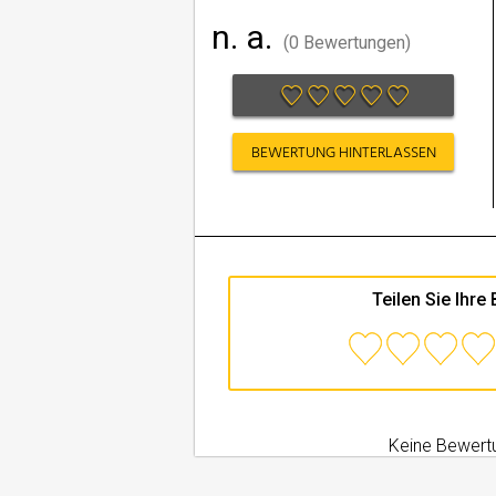
n. a.
(0 Bewertungen)
BEWERTUNG HINTERLASSEN
Teilen Sie Ihre
Keine Bewertu