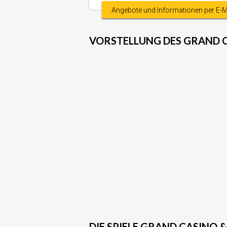
Angebote und Informationen per E-Ma
VORSTELLUNG DES GRAND C
DIE SPIELE GRAND CASINO &