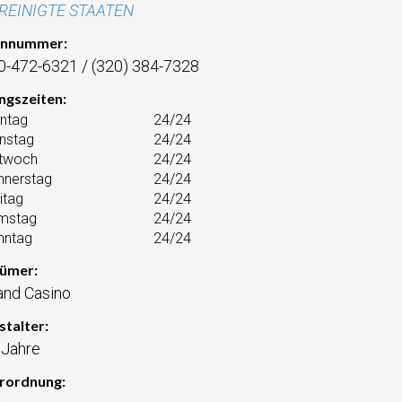
REINIGTE STAATEN
onnummer:
0-472-6321 / (320) 384-7328
ngszeiten:
ntag
24/24
nstag
24/24
ttwoch
24/24
nnerstag
24/24
itag
24/24
mstag
24/24
nntag
24/24
tümer:
and Casino
talter:
 Jahre
rordnung: