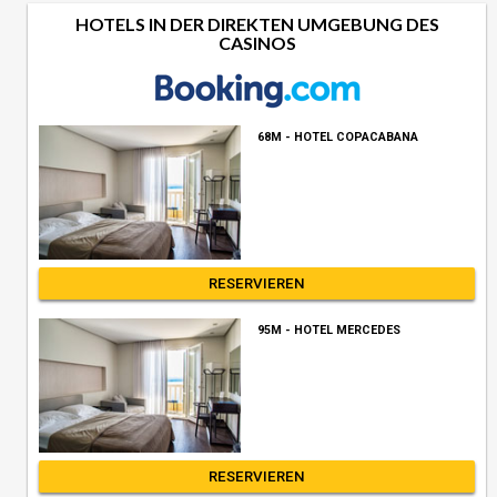
HOTELS IN DER DIREKTEN UMGEBUNG DES
CASINOS
68M - HOTEL COPACABANA
RESERVIEREN
95M - HOTEL MERCEDES
RESERVIEREN