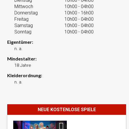
Dienstag
10h00 - 04h00
Mittwoch
10h00 - 04h00
Donnerstag
10h00 - 16h00
Freitag
10h00 - 04h00
Samstag
10h00 - 04h00
Sonntag
10h00 - 04h00
Eigentümer:
n. a.
Mindestalter:
18 Jahre
Kleiderordnung:
n. a.
NEUE KOSTENLOSE SPIELE