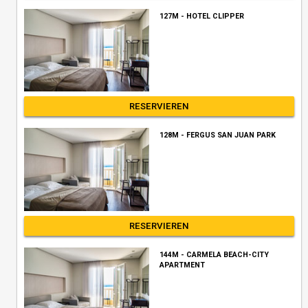
127M - HOTEL CLIPPER
RESERVIEREN
128M - FERGUS SAN JUAN PARK
RESERVIEREN
144M - CARMELA BEACH-CITY
APARTMENT