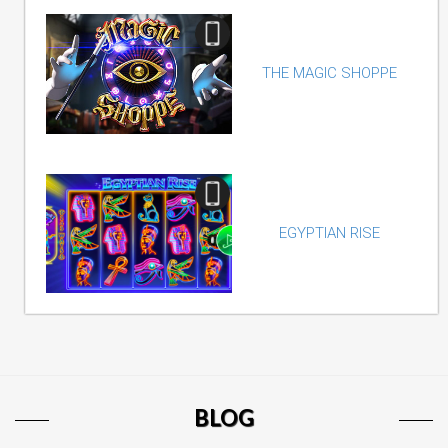
THE MAGIC SHOPPE
EGYPTIAN RISE
BLOG