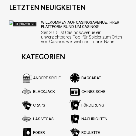
LETZTEN NEUIGKEITEN
WILLKOMMEN AUF CASINOSAVENUE, IHRER
03/04/2017
PLATTFORM RUND UM CASINOS!
Seit 2015 ist CasinosAvenue ein
unverzichtbares Tool für Spieler zum Orten
von Casinos weltweit und in ihrer Nähe
geworden. D…
KATEGORIEN
ANDERE SPIELE
BACCARAT
BLACKJACK
CHINESISCHE
SPIELE
CRAPS
FÖRDERUNG
LAS VEGAS
NACHRICHTEN
POKER
ROULETTE