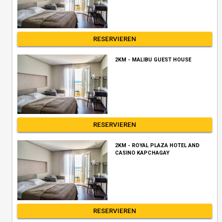
RESERVIEREN
2KM - MALIBU GUEST HOUSE
RESERVIEREN
2KM - ROYAL PLAZA HOTEL AND
CASINO KAPCHAGAY
RESERVIEREN