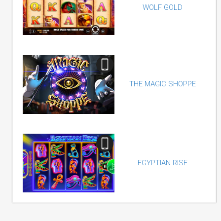
WOLF GOLD
THE MAGIC SHOPPE
EGYPTIAN RISE