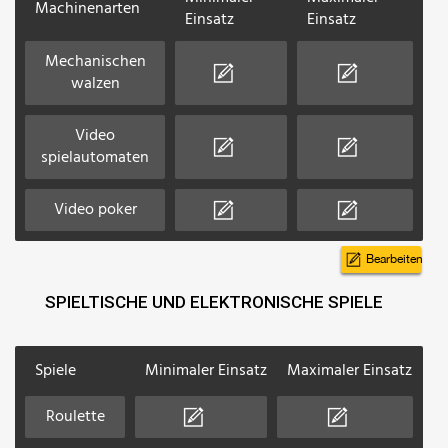
Machinenarten
Einsatz
Einsatz
Mechanischen
walzen
Video
spielautomaten
Video poker
Bearbeiten
SPIELTISCHE UND ELEKTRONISCHE SPIELE
Spiele
Minimaler Einsatz
Maximaler Einsatz
Roulette