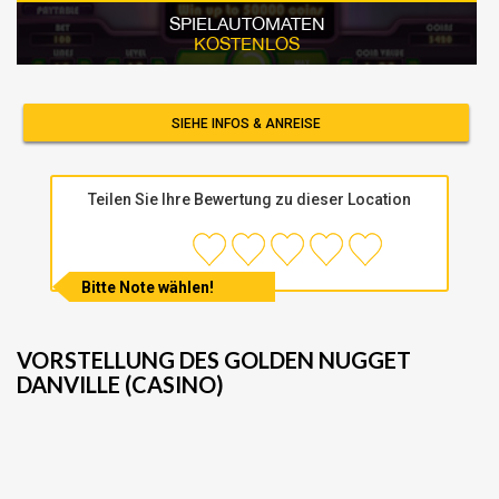
SPIELAUTOMATEN
KOSTENLOS
SIEHE INFOS & ANREISE
Teilen Sie Ihre Bewertung zu dieser Location
Bitte Note wählen!
VORSTELLUNG DES GOLDEN NUGGET
DANVILLE (CASINO)