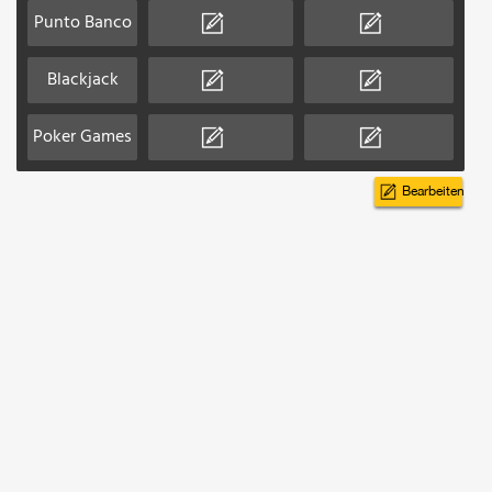
Punto Banco
Blackjack
Poker Games
Bearbeiten