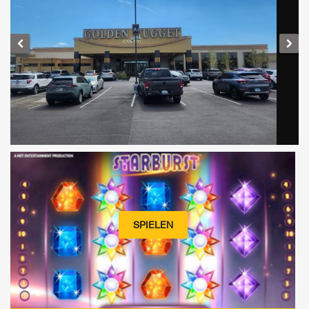
SPIELEN