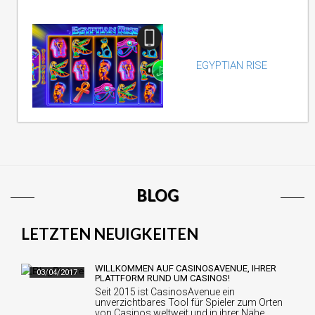
EGYPTIAN RISE
BLOG
LETZTEN NEUIGKEITEN
WILLKOMMEN AUF CASINOSAVENUE, IHRER
03/04/2017
PLATTFORM RUND UM CASINOS!
Seit 2015 ist CasinosAvenue ein
unverzichtbares Tool für Spieler zum Orten
von Casinos weltweit und in ihrer Nähe