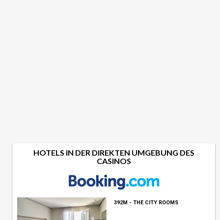
HOTELS IN DER DIREKTEN UMGEBUNG DES
CASINOS
392M - THE CITY ROOMS