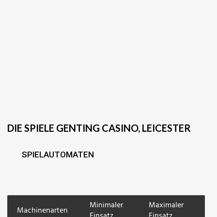
DIE SPIELE GENTING CASINO, LEICESTER
SPIELAUTOMATEN
Minimaler
Maximaler
Machinenarten
Einsatz
Einsatz