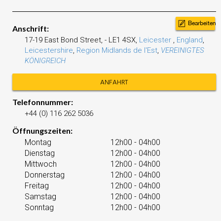
Bearbeiten
Anschrift:
17-19 East Bond Street,
-
LE1 4SX,
Leicester
,
England
,
Leicestershire
,
Region Midlands de l'Est
,
VEREINIGTES
KÖNIGREICH
ANFAHRT
Telefonnummer:
+44 (0) 116 262 5036
Öffnungszeiten:
Montag
12h00 - 04h00
Dienstag
12h00 - 04h00
Mittwoch
12h00 - 04h00
Donnerstag
12h00 - 04h00
Freitag
12h00 - 04h00
Samstag
12h00 - 04h00
Sonntag
12h00 - 04h00