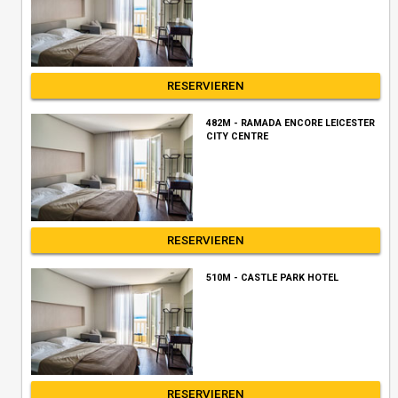
RESERVIEREN
482M - RAMADA ENCORE LEICESTER
CITY CENTRE
RESERVIEREN
510M - CASTLE PARK HOTEL
RESERVIEREN