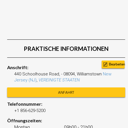
PRAKTISCHE INFORMATIONEN
Bearbeiten
Anschrift:
440 Schoolhouse Road,
-
08094,
Williamstown
New
Jersey (NJ)
,
VEREINIGTE STAATEN
ANFAHRT
Telefonnummer:
+1 856-629-5200
Öffnungszeiten:
Montag
09h00 - 21h00