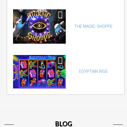
THE MAGIC SHOPPE
EGYPTIAN RISE
BLOG