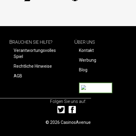
B
Ü
RAUCHEN SIE HILFE?
BER UNS
Verantwortungsvolles
Kontakt
Spiel
Werbung
Rechtliche Hinweise
Blog
AGB
Folgen Sie uns auf:
© 2026
CasinosAvenue