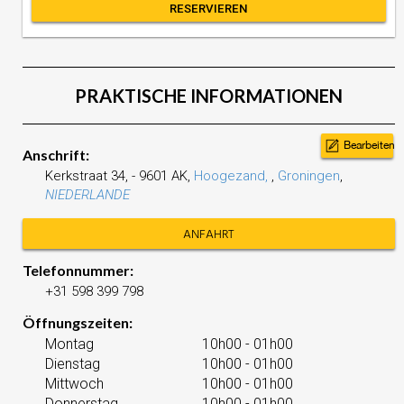
RESERVIEREN
PRAKTISCHE INFORMATIONEN
Bearbeiten
Anschrift:
Kerkstraat 34,
-
9601 AK,
Hoogezand,
,
Groningen
,
NIEDERLANDE
ANFAHRT
Telefonnummer:
+31 598 399 798
Öffnungszeiten:
Montag
10h00 - 01h00
Dienstag
10h00 - 01h00
Mittwoch
10h00 - 01h00
Donnerstag
10h00 - 01h00