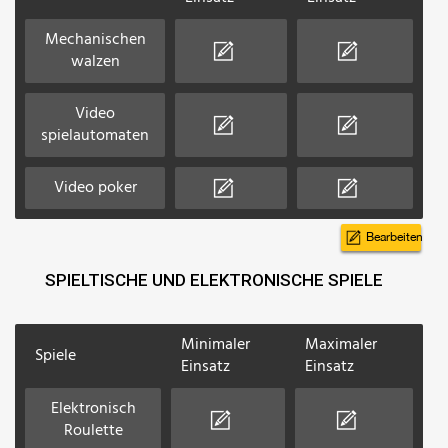
Mechanischen
walzen
Video
spielautomaten
Video poker
Bearbeiten
SPIELTISCHE UND ELEKTRONISCHE SPIELE
Minimaler
Maximaler
Spiele
Einsatz
Einsatz
Elektronisch
Roulette