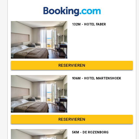
132M - HOTEL FABER
RESERVIEREN
936M - HOTEL MARTENSHOEK
RESERVIEREN
5KM - DE ROZENBORG