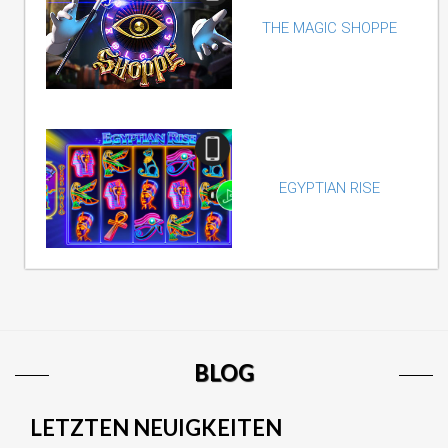
THE MAGIC SHOPPE
EGYPTIAN RISE
BLOG
LETZTEN NEUIGKEITEN