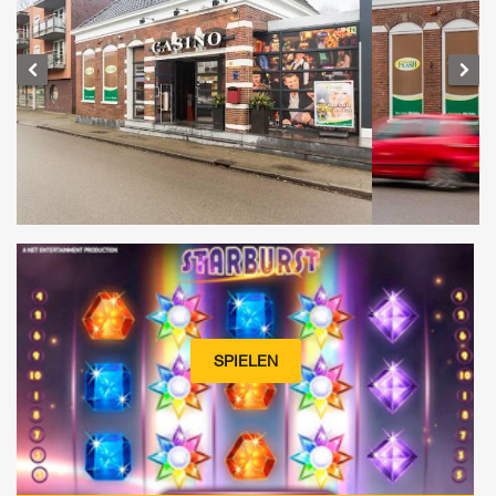
SPIELEN