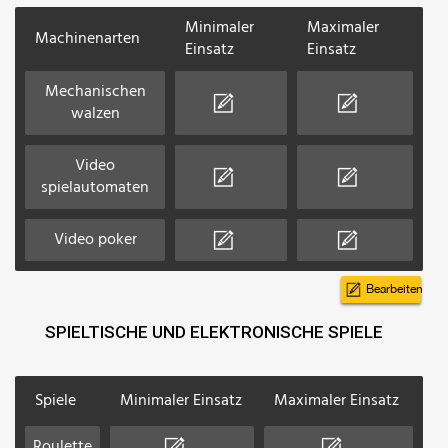
Minimaler
Maximaler
Machinenarten
Einsatz
Einsatz
Mechanischen
walzen
Video
spielautomaten
Video poker
Bearbeiten
SPIELTISCHE UND ELEKTRONISCHE SPIELE
Spiele
Minimaler Einsatz
Maximaler Einsatz
Roulette