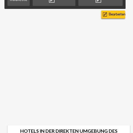
Bearbeiten
HOTELS IN DER DIREKTEN UMGEBUNG DES