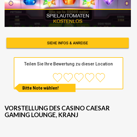
SPIELAUTOMATEN
KOSTENLOS
SIEHE INFOS & ANREISE
Teilen Sie Ihre Bewertung zu dieser Location
Bitte Note wählen!
VORSTELLUNG DES CASINO CAESAR
GAMING LOUNGE, KRANJ