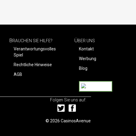
B
Ü
RAUCHEN SIE HILFE?
BER UNS
Verantwortungsvolles
Kontakt
Spiel
Werbung
Rechtliche Hinweise
Blog
AGB
Folgen Sie uns auf:
© 2026
CasinosAvenue