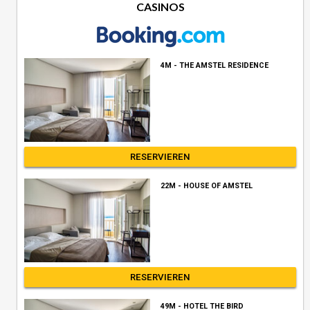
CASINOS
4M - THE AMSTEL RESIDENCE
RESERVIEREN
22M - HOUSE OF AMSTEL
RESERVIEREN
49M - HOTEL THE BIRD