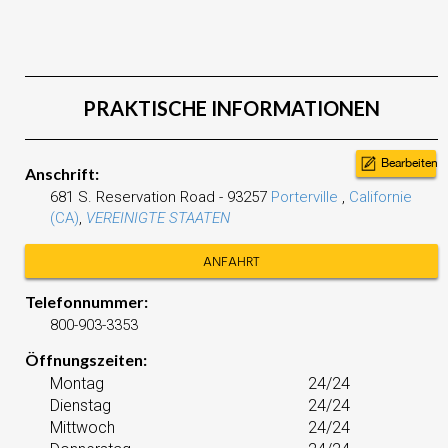
PRAKTISCHE INFORMATIONEN
Bearbeiten
Anschrift:
681 S. Reservation Road
-
93257
Porterville
,
Californie
(CA)
,
VEREINIGTE STAATEN
ANFAHRT
Telefonnummer:
800-903-3353
Öffnungszeiten:
Montag
24/24
Dienstag
24/24
Mittwoch
24/24