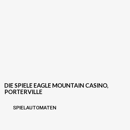
DIE SPIELE EAGLE MOUNTAIN CASINO,
PORTERVILLE
SPIELAUTOMATEN