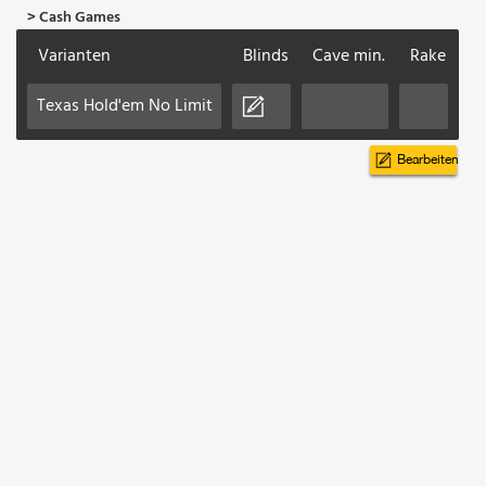
> Cash Games
Varianten
Blinds
Cave min.
Rake
Texas Hold'em No Limit
Bearbeiten