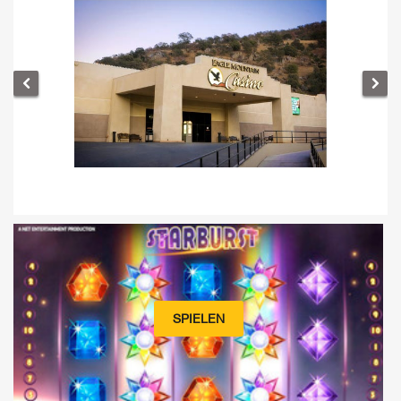
SPIELEN