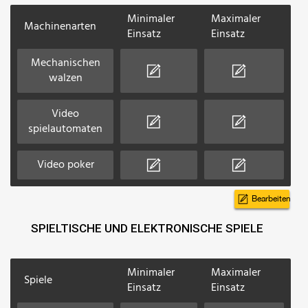
Minimaler
Maximaler
Machinenarten
Einsatz
Einsatz
Mechanischen
walzen
Video
spielautomaten
Video poker
Bearbeiten
SPIELTISCHE UND ELEKTRONISCHE SPIELE
Minimaler
Maximaler
Spiele
Einsatz
Einsatz