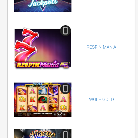
RESPIN MANIA
WOLF GOLD