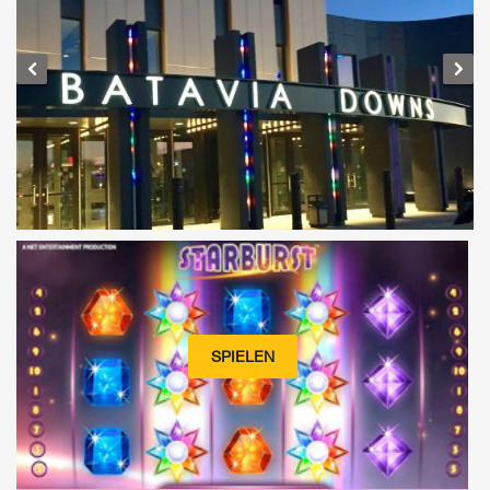
SPIELEN