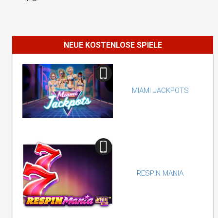
NEUE KOSTENLOSE SPIELE
MIAMI JACKPOTS
RESPIN MANIA