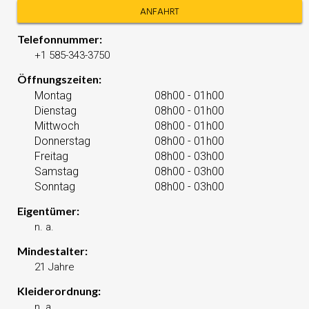
ANFAHRT
Telefonnummer:
+1 585-343-3750
Öffnungszeiten:
Montag
08h00 - 01h00
Dienstag
08h00 - 01h00
Mittwoch
08h00 - 01h00
Donnerstag
08h00 - 01h00
Freitag
08h00 - 03h00
Samstag
08h00 - 03h00
Sonntag
08h00 - 03h00
Eigentümer:
n. a.
Mindestalter:
21 Jahre
Kleiderordnung:
n. a.