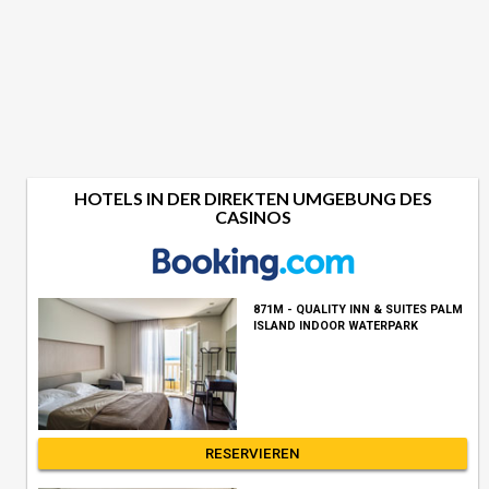
HOTELS IN DER DIREKTEN UMGEBUNG DES
CASINOS
871M - QUALITY INN & SUITES PALM
ISLAND INDOOR WATERPARK
RESERVIEREN