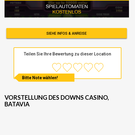
SPIELAUTOMATEN
KOSTENLOS
SIEHE INFOS & ANREISE
Teilen Sie Ihre Bewertung zu dieser Location
Bitte Note wählen!
VORSTELLUNG DES DOWNS CASINO,
BATAVIA