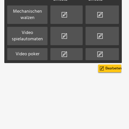
Mechanischen
walzen
Video
spielautomaten
Video poker
Bearbeiten