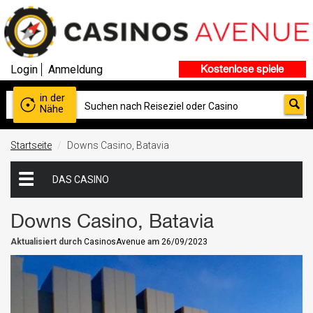
Login
Anmeldung
Kostenlose spiele
in der
Nähe
Startseite
Downs Casino, Batavia
DAS CASINO
Downs Casino, Batavia
Aktualisiert durch
CasinosAvenue
am
26/09/2023