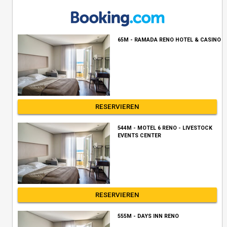
65M - RAMADA RENO HOTEL & CASINO
RESERVIEREN
544M - MOTEL 6 RENO - LIVESTOCK
EVENTS CENTER
RESERVIEREN
555M - DAYS INN RENO