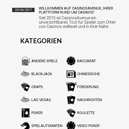
WILLKOMMEN AUF CASINOSAVENUE, IHRER
03/04/2017
PLATTFORM RUND UM CASINOS!
Seit 2015 ist CasinosAvenue ein
unverzichtbares Tool für Spieler zum Orten
von Casinos weltweit und in ihrer Nähe
geworden. D…
KATEGORIEN
ANDERE SPIELE
BACCARAT
BLACKJACK
CHINESISCHE
SPIELE
CRAPS
FÖRDERUNG
LAS VEGAS
NACHRICHTEN
POKER
ROULETTE
SPIELAUTOMATEN
VIDEO POKER