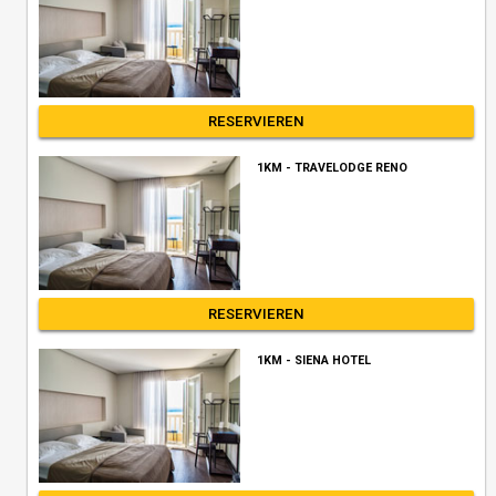
RESERVIEREN
1KM - TRAVELODGE RENO
RESERVIEREN
1KM - SIENA HOTEL