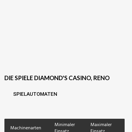
DIE SPIELE DIAMOND'S CASINO, RENO
SPIELAUTOMATEN
Minimaler
Maximaler
Machinenarten
Einsatz
Einsatz