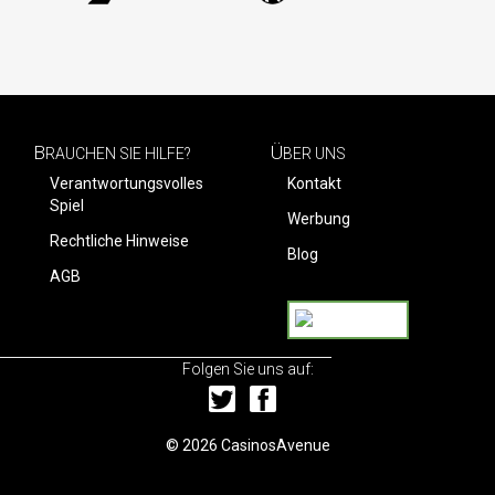
B
Ü
RAUCHEN SIE HILFE?
BER UNS
Verantwortungsvolles
Kontakt
Spiel
Werbung
Rechtliche Hinweise
Blog
AGB
Folgen Sie uns auf:
© 2026
CasinosAvenue