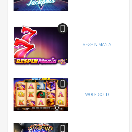
RESPIN MANIA
WOLF GOLD