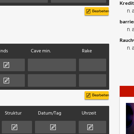
Kredit
n. a
Bearbeiten
barrie
n. a
Rauch
n. a
inds
Cave min.
Rake
Bearbeiten
Struktur
Datum/Tag
Uhrzeit