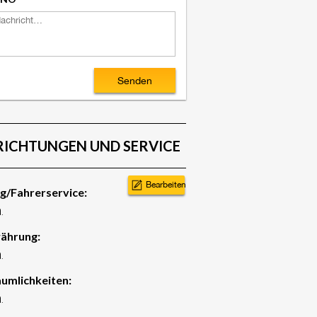
Senden
RICHTUNGEN UND SERVICE
Bearbeiten
g/Fahrerservice:
.
ährung:
.
umlichkeiten:
.