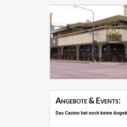
Angebote & Events:
Das Casino hat noch keine Angebo