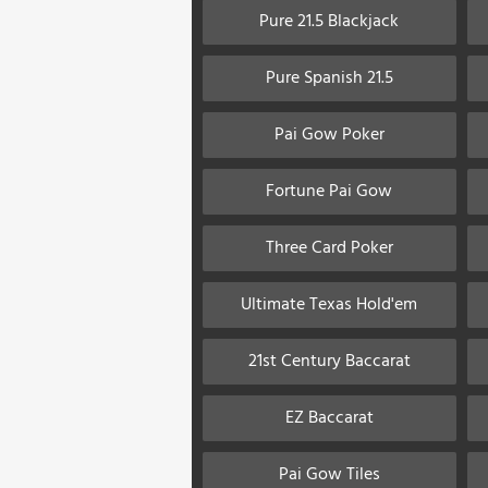
Pure 21.5 Blackjack
Pure Spanish 21.5
Pai Gow Poker
Fortune Pai Gow
Three Card Poker
Ultimate Texas Hold'em
21st Century Baccarat
EZ Baccarat
Pai Gow Tiles