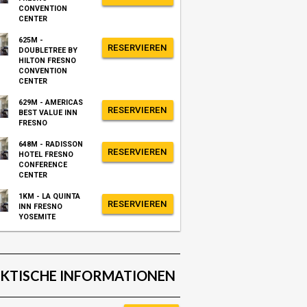
CONVENTION
CENTER
625M -
RESERVIEREN
DOUBLETREE BY
HILTON FRESNO
CONVENTION
CENTER
629M - AMERICAS
RESERVIEREN
BEST VALUE INN
FRESNO
648M - RADISSON
RESERVIEREN
HOTEL FRESNO
CONFERENCE
CENTER
1KM - LA QUINTA
RESERVIEREN
INN FRESNO
YOSEMITE
KTISCHE INFORMATIONEN