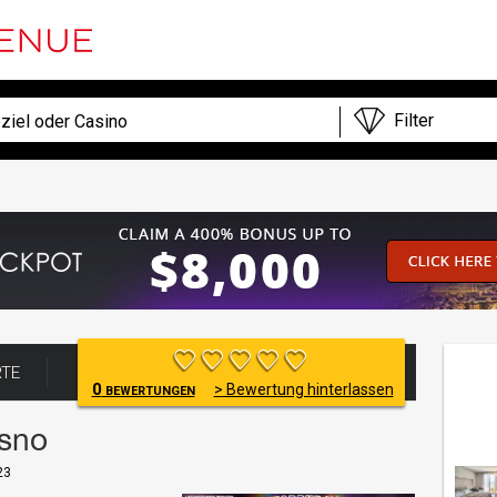
RTE
0
> Bewertung hinterlassen
BEWERTUNGEN
esno
23