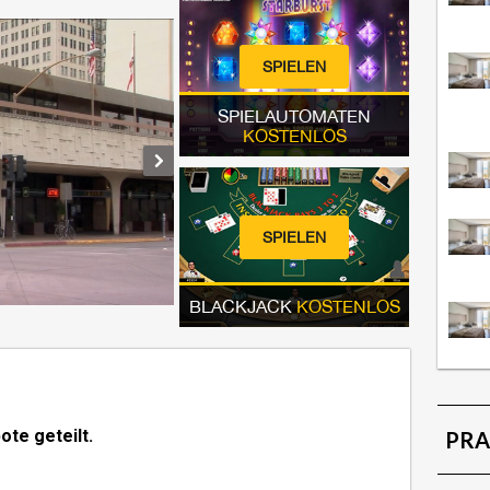
SPIELEN
SPIELAUTOMATEN
KOSTENLOS
SPIELEN
BLACKJACK
KOSTENLOS
te geteilt.
PRA