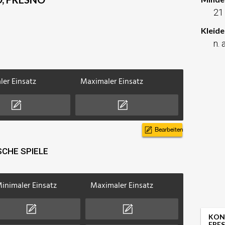
21
Kleide
n. a
er Einsatz
Maximaler Einsatz
Bearbeiten
SCHE SPIELE
inimaler Einsatz
Maximaler Einsatz
KON
FRE