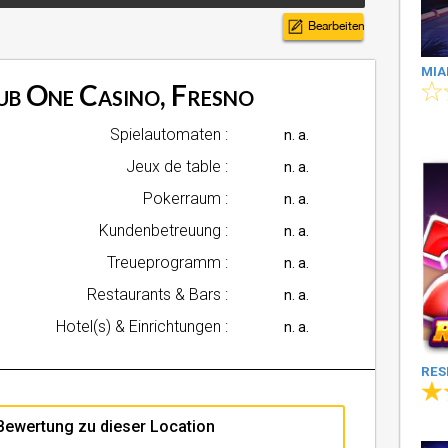
Bearbeiten
MIA
b One Casino, Fresno
Spielautomaten :
n. a.
Jeux de table :
n. a.
Pokerraum :
n. a.
Kundenbetreuung :
n. a.
Treueprogramm :
n. a.
Restaurants & Bars :
n. a.
Hotel(s) & Einrichtungen :
n. a.
RES
 Bewertung zu dieser Location