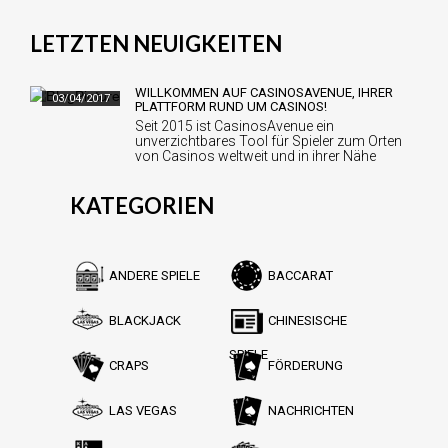
LETZTEN NEUIGKEITEN
WILLKOMMEN AUF CASINOSAVENUE, IHRER
03/04/2017
PLATTFORM RUND UM CASINOS!
Seit 2015 ist CasinosAvenue ein
unverzichtbares Tool für Spieler zum Orten
von Casinos weltweit und in ihrer Nähe
geworden. D…
KATEGORIEN
ANDERE SPIELE
BACCARAT
BLACKJACK
CHINESISCHE
SPIELE
CRAPS
FÖRDERUNG
LAS VEGAS
NACHRICHTEN