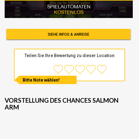
SPIELAUTOMATEN
KOSTENLOS
SIEHE INFOS & ANREISE
Teilen Sie Ihre Bewertung zu dieser Location
Bitte Note wählen!
VORSTELLUNG DES CHANCES SALMON
ARM