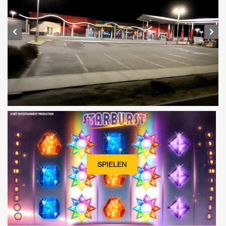
SPIELEN