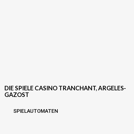
DIE SPIELE CASINO TRANCHANT, ARGELES-
GAZOST
SPIELAUTOMATEN