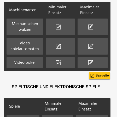
Minimaler
Maximaler
Machinenarten
Einsatz
Einsatz
Mechanischen
walzen
Video
spielautomaten
Video poker
Bearbeiten
SPIELTISCHE UND ELEKTRONISCHE SPIELE
Minimaler
Maximaler
Spiele
Einsatz
Einsatz