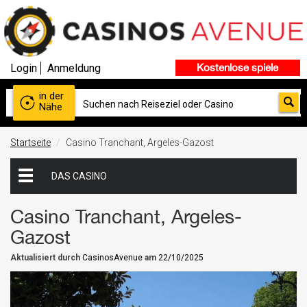
Login
Anmeldung
Kostenlose spiele
in der
Nähe
Startseite
Casino Tranchant, Argeles-Gazost
DAS CASINO
Casino Tranchant, Argeles-
Gazost
Aktualisiert durch
CasinosAvenue
am
22/10/2025