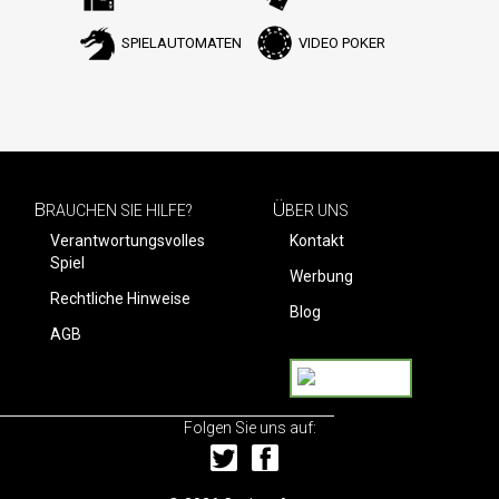
SPIELAUTOMATEN
VIDEO POKER
B
Ü
RAUCHEN SIE HILFE?
BER UNS
Verantwortungsvolles
Kontakt
Spiel
Werbung
Rechtliche Hinweise
Blog
AGB
Folgen Sie uns auf: