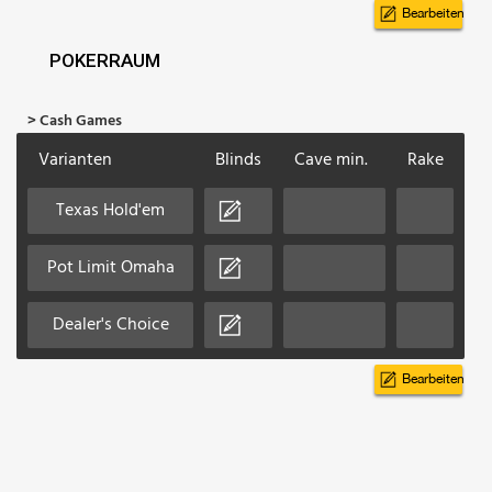
Bearbeiten
POKERRAUM
> Cash Games
Varianten
Blinds
Cave min.
Rake
Texas Hold'em
Pot Limit Omaha
Dealer's Choice
Bearbeiten