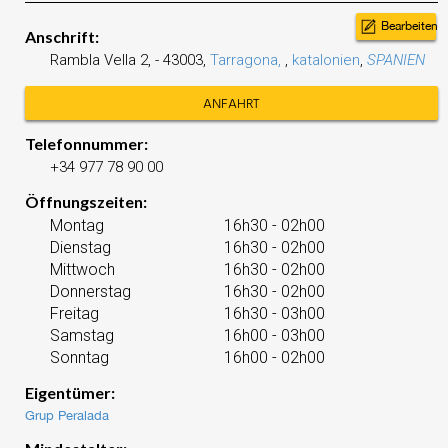
Bearbeiten
Anschrift:
Rambla Vella 2,
-
43003,
Tarragona,
,
katalonien
,
SPANIEN
ANFAHRT
Telefonnummer:
+34 977 78 90 00
Öffnungszeiten:
Montag
16h30 - 02h00
Dienstag
16h30 - 02h00
Mittwoch
16h30 - 02h00
Donnerstag
16h30 - 02h00
Freitag
16h30 - 03h00
Samstag
16h00 - 03h00
Sonntag
16h00 - 02h00
Eigentümer:
Grup Peralada