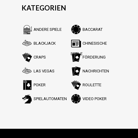
KATEGORIEN
ANDERE SPIELE
BACCARAT
BLACKJACK
CHINESISCHE
SPIELE
CRAPS
FÖRDERUNG
LAS VEGAS
NACHRICHTEN
POKER
ROULETTE
SPIELAUTOMATEN
VIDEO POKER