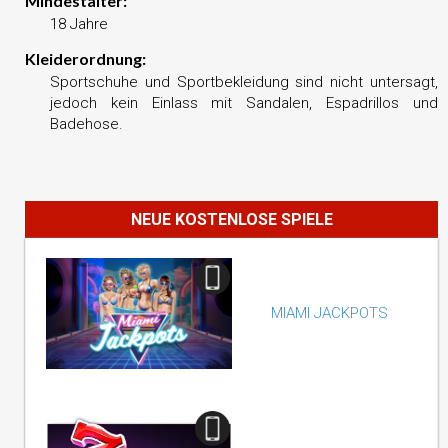
Mindestalter:
18 Jahre
Kleiderordnung:
Sportschuhe und Sportbekleidung sind nicht untersagt,
jedoch kein Einlass mit Sandalen, Espadrillos und
Badehose.
NEUE KOSTENLOSE SPIELE
MIAMI JACKPOTS