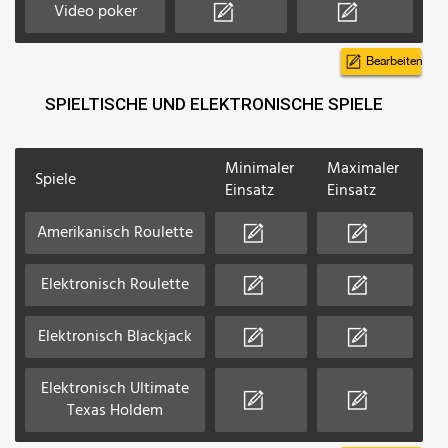
Video poker
Bearbeiten
SPIELTISCHE UND ELEKTRONISCHE SPIELE
Minimaler
Maximaler
Spiele
Einsatz
Einsatz
Amerikanisch Roulette
Elektronisch Roulette
Elektronisch Blackjack
Elektronisch Ultimate
Texas Holdem