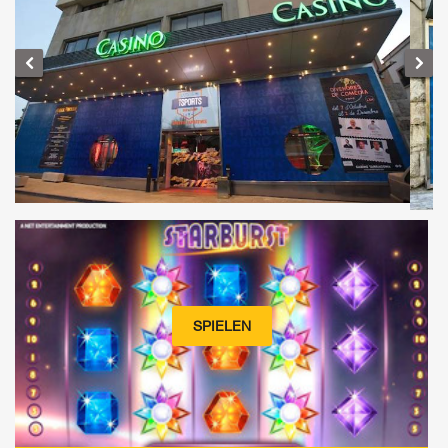
SPIELEN