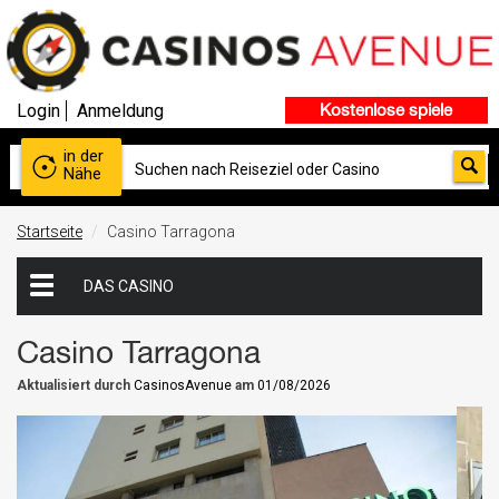
Login
Anmeldung
Kostenlose spiele
in der
Nähe
Startseite
Casino Tarragona
DAS CASINO
Casino Tarragona
Aktualisiert durch
CasinosAvenue
am
01/08/2026