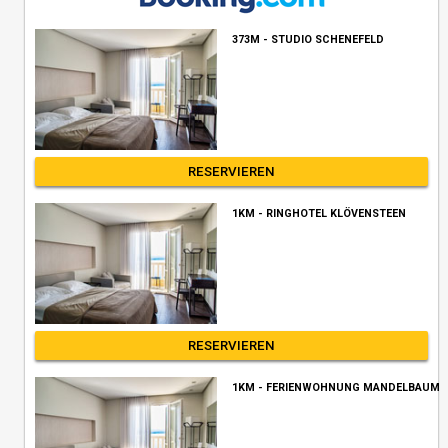
373M - STUDIO SCHENEFELD
RESERVIEREN
1KM - RINGHOTEL KLÖVENSTEEN
RESERVIEREN
1KM - FERIENWOHNUNG MANDELBAUM