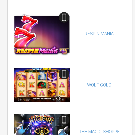
RESPIN MANIA
WOLF GOLD
THE MAGIC SHOPPE