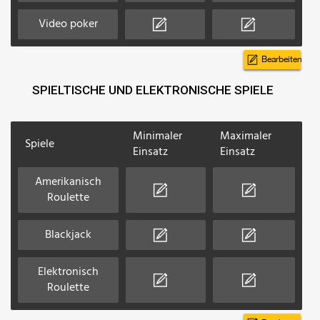
Video poker
Bearbeiten
SPIELTISCHE UND ELEKTRONISCHE SPIELE
Minimaler
Maximaler
Spiele
Einsatz
Einsatz
Amerikanisch
Roulette
Blackjack
Elektronisch
Roulette