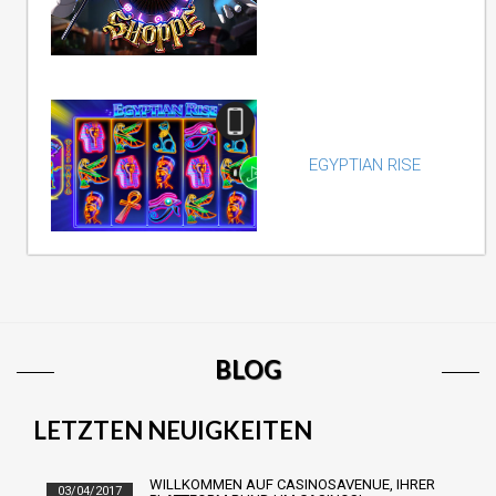
EGYPTIAN RISE
BLOG
LETZTEN NEUIGKEITEN
WILLKOMMEN AUF CASINOSAVENUE, IHRER
03/04/2017