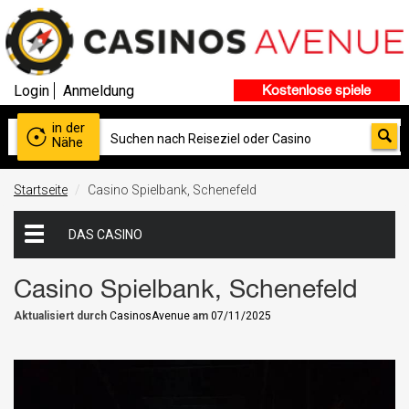
Login
Anmeldung
Kostenlose spiele
in der
Nähe
Startseite
Casino Spielbank, Schenefeld
DAS CASINO
Casino Spielbank, Schenefeld
Aktualisiert durch
CasinosAvenue
am
07/11/2025