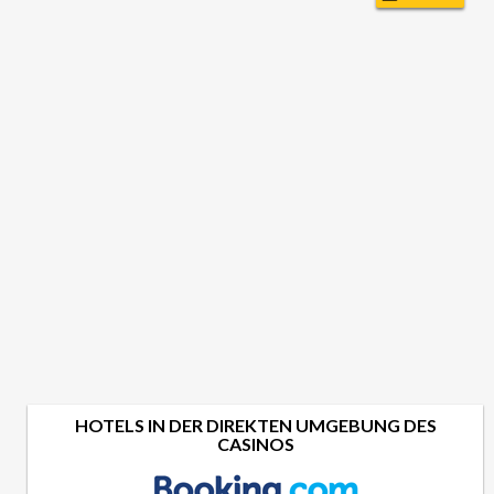
HOTELS IN DER DIREKTEN UMGEBUNG DES
CASINOS