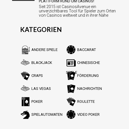
PLATTFORM RUND UM CASINOS!
Seit 2015 ist CasinosAvenue ein
unverzichtbares Tool für Spieler zum Orten
von Casinos weltweit und in ihrer Nähe
geworden. D…
KATEGORIEN
ANDERE SPIELE
BACCARAT
BLACKJACK
CHINESISCHE
SPIELE
CRAPS
FÖRDERUNG
LAS VEGAS
NACHRICHTEN
POKER
ROULETTE
SPIELAUTOMATEN
VIDEO POKER