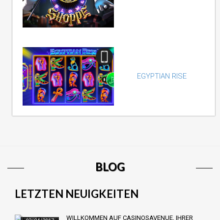
EGYPTIAN RISE
BLOG
LETZTEN NEUIGKEITEN
WILLKOMMEN AUF CASINOSAVENUE, IHRER