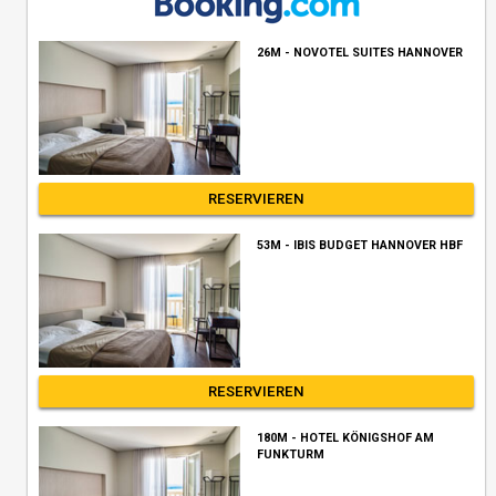
26M - NOVOTEL SUITES HANNOVER
RESERVIEREN
53M - IBIS BUDGET HANNOVER HBF
RESERVIEREN
180M - HOTEL KÖNIGSHOF AM
FUNKTURM