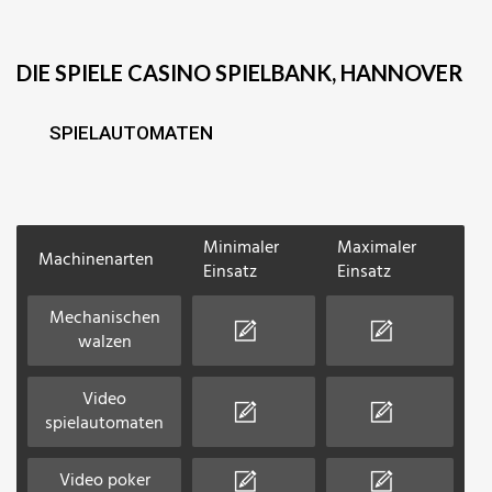
DIE SPIELE CASINO SPIELBANK, HANNOVER
SPIELAUTOMATEN
Minimaler
Maximaler
Machinenarten
Einsatz
Einsatz
Mechanischen
walzen
Video
spielautomaten
Video poker