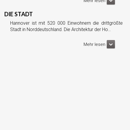
Mehr lesen
DIE STADT
Hannover ist mit 520 000 Einwohnern die drittgrößte
Stadt in Norddeutschland. Die Architektur der Ho…
Mehr lesen