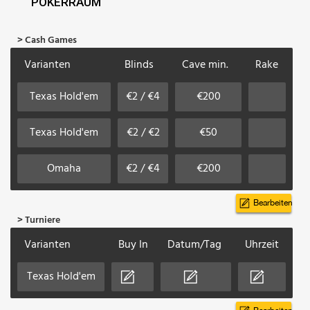
POKERRAUM
> Cash Games
Varianten
Blinds
Cave min.
Rake
Texas Hold'em
€2 / €4
€200
Texas Hold'em
€2 / €2
€50
Omaha
€2 / €4
€200
Bearbeiten
> Turniere
Varianten
Buy In
Datum/Tag
Uhrzeit
Texas Hold'em