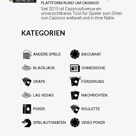
03/04/2017
PLATTFORM RUND UM CASINOS!
Seit 2015 ist CasinosAvenue ein
unverzichtbares Tool für Spieler zum Orten
von Casinos weltweit und in ihrer Nähe
geworden. D…
KATEGORIEN
ANDERE SPIELE
BACCARAT
BLACKJACK
CHINESISCHE
SPIELE
CRAPS
FÖRDERUNG
LAS VEGAS
NACHRICHTEN
POKER
ROULETTE
SPIELAUTOMATEN
VIDEO POKER