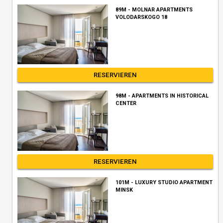
89M - MOLNAR APARTMENTS
VOLODARSKOGO 18
RESERVIEREN
98M - APARTMENTS IN HISTORICAL
CENTER
RESERVIEREN
101M - LUXURY STUDIO APARTMENT
MINSK