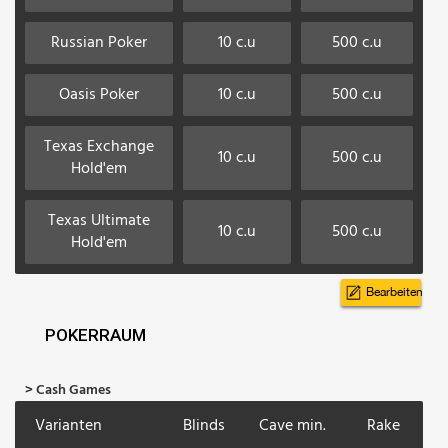
Russian Poker
10 c.u
500 c.u
Oasis Poker
10 c.u
500 c.u
Texas Exchange
10 c.u
500 c.u
Hold'em
Texas Ultimate
10 c.u
500 c.u
Hold'em
Bearbeiten
POKERRAUM
> Cash Games
Varianten
Blinds
Cave min.
Rake