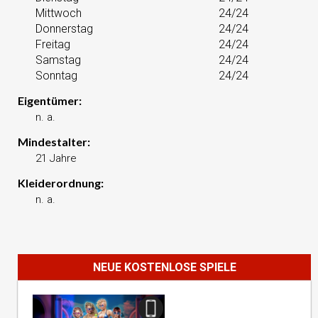
Mittwoch
24/24
Donnerstag
24/24
Freitag
24/24
Samstag
24/24
Sonntag
24/24
Eigentümer:
n. a.
Mindestalter:
21 Jahre
Kleiderordnung:
n. a.
NEUE KOSTENLOSE SPIELE