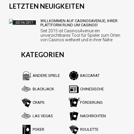
LETZTEN NEUIGKEITEN
WILLKOMMEN AUF CASINOSAVENUE, IHRER
03/04/2017
PLATTFORM RUND UM CASINOS!
Seit 2015 ist CasinosAvenue ein
unverzichtbares Tool für Spieler zum Orten
von Casinos weltweit und in ihrer Nähe
geworden. D…
KATEGORIEN
ANDERE SPIELE
BACCARAT
BLACKJACK
CHINESISCHE
SPIELE
CRAPS
FÖRDERUNG
LAS VEGAS
NACHRICHTEN
POKER
ROULETTE