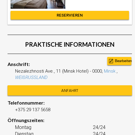
RESERVIEREN
PRAKTISCHE INFORMATIONEN
Bearbeiten
Anschrift:
Nezalezhnosti Ave., 11 (Minsk Hotel)
-
0000,
Minsk
,
WEIßRUSSLAND
ANFAHRT
Telefonnummer:
+375 29 137 5658
Öffnungszeiten:
Montag
24/24
Dienstag
24/24