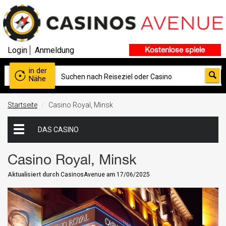
Login
Anmeldung
Kostenlose spiele
in der
Nähe
Startseite
Casino Royal, Minsk
DAS CASINO
Casino Royal, Minsk
Aktualisiert durch
CasinosAvenue
am
17/06/2025