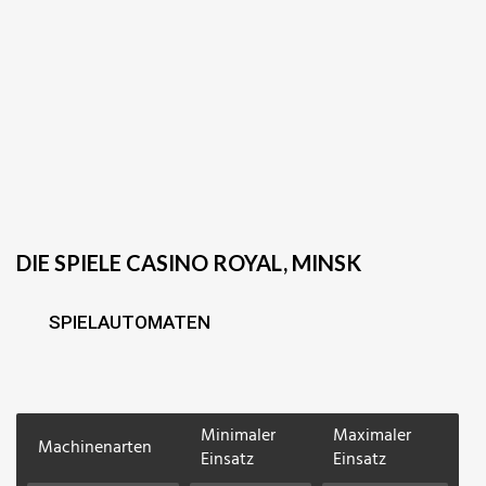
DIE SPIELE CASINO ROYAL, MINSK
SPIELAUTOMATEN
Minimaler
Maximaler
Machinenarten
Einsatz
Einsatz