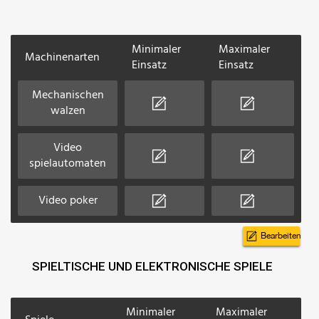
Minimaler
Maximaler
Machinenarten
Einsatz
Einsatz
Mechanischen
walzen
Video
spielautomaten
Video poker
Bearbeiten
SPIELTISCHE UND ELEKTRONISCHE SPIELE
Minimaler
Maximaler