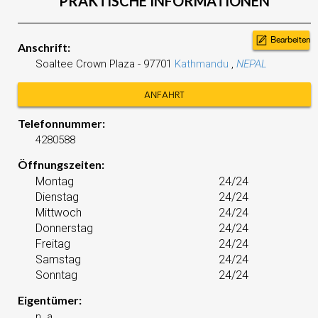
PRAKTISCHE INFORMATIONEN
Bearbeiten
Anschrift:
Soaltee Crown Plaza
-
97701
Kathmandu
,
NEPAL
ANFAHRT
Telefonnummer:
4280588
Öffnungszeiten:
Montag
24/24
Dienstag
24/24
Mittwoch
24/24
Donnerstag
24/24
Freitag
24/24
Samstag
24/24
Sonntag
24/24
Eigentümer:
n. a.