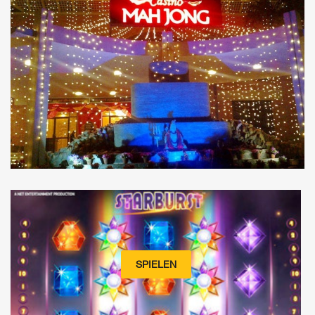
SPIELEN