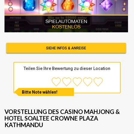
SPIELAUTOMATEN
KOSTENLOS
SIEHE INFOS & ANREISE
Teilen Sie Ihre Bewertung zu dieser Location
Bitte Note wählen!
VORSTELLUNG DES CASINO MAHJONG &
HOTEL SOALTEE CROWNE PLAZA
KATHMANDU