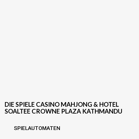
DIE SPIELE CASINO MAHJONG & HOTEL
SOALTEE CROWNE PLAZA KATHMANDU
SPIELAUTOMATEN