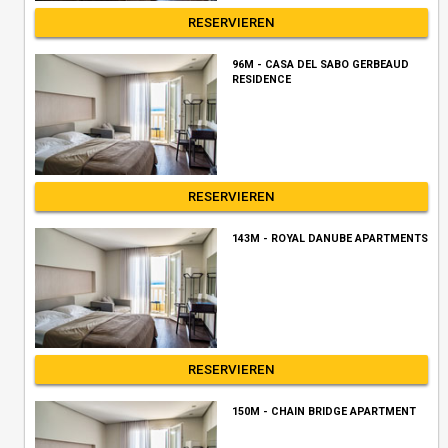
RESERVIEREN
96M - CASA DEL SABO GERBEAUD
RESIDENCE
RESERVIEREN
143M - ROYAL DANUBE APARTMENTS
RESERVIEREN
150M - CHAIN BRIDGE APARTMENT