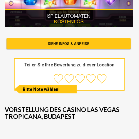
SPIELAUTOMATEN
KOSTENLOS
SIEHE INFOS & ANREISE
Teilen Sie Ihre Bewertung zu dieser Location
Bitte Note wählen!
VORSTELLUNG DES CASINO LAS VEGAS
TROPICANA, BUDAPEST