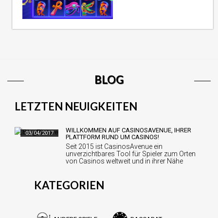
BLOG
LETZTEN NEUIGKEITEN
WILLKOMMEN AUF CASINOSAVENUE, IHRER
03/04/2017
PLATTFORM RUND UM CASINOS!
Seit 2015 ist CasinosAvenue ein
unverzichtbares Tool für Spieler zum Orten
von Casinos weltweit und in ihrer Nähe
geworden. D…
KATEGORIEN