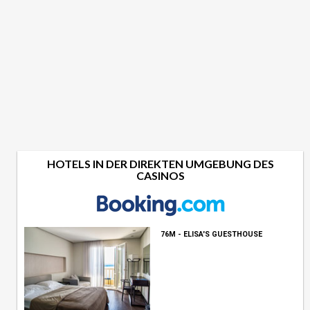
HOTELS IN DER DIREKTEN UMGEBUNG DES
CASINOS
76M - ELISA'S GUESTHOUSE