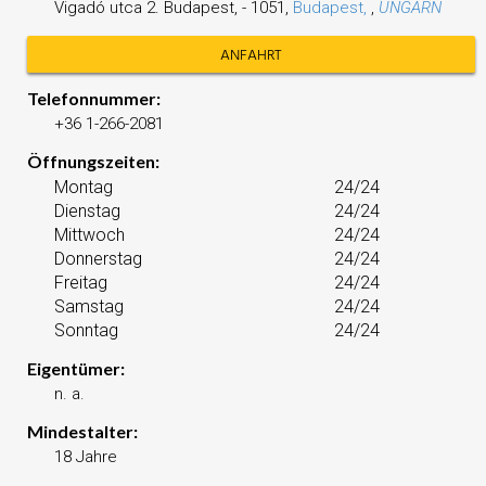
Vigadó utca 2. Budapest,
-
1051,
Budapest,
,
UNGARN
ANFAHRT
Telefonnummer:
+36 1-266-2081
Öffnungszeiten:
Montag
24/24
Dienstag
24/24
Mittwoch
24/24
Donnerstag
24/24
Freitag
24/24
Samstag
24/24
Sonntag
24/24
Eigentümer:
n. a.
Mindestalter:
18 Jahre