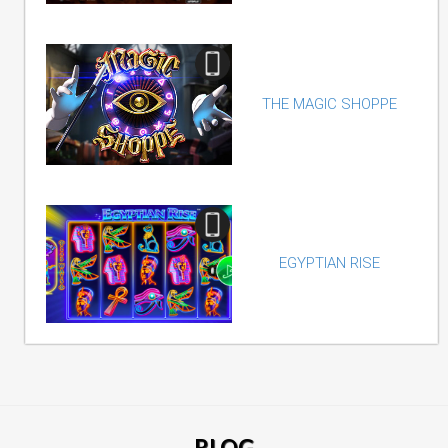
THE MAGIC SHOPPE
EGYPTIAN RISE
BLOG