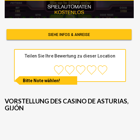
SPIELAUTOMATEN
KOSTENLOS
SIEHE INFOS & ANREISE
Teilen Sie Ihre Bewertung zu dieser Location
Bitte Note wählen!
VORSTELLUNG DES CASINO DE ASTURIAS,
GIJÓN