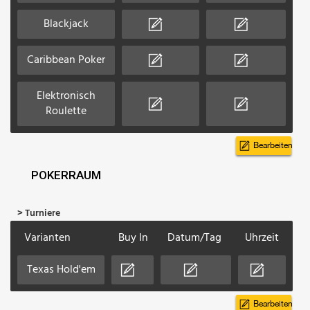
Blackjack
Caribbean Poker
Elektronisch
Roulette
Bearbeiten
POKERRAUM
> Turniere
Varianten
Buy In
Datum/Tag
Uhrzeit
Texas Hold'em
Bearbeiten