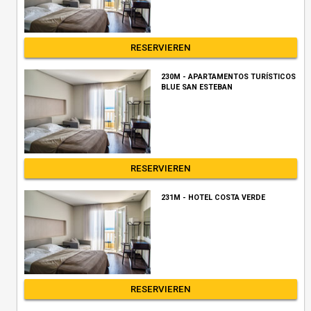
RESERVIEREN
230M - APARTAMENTOS TURÍSTICOS
BLUE SAN ESTEBAN
RESERVIEREN
231M - HOTEL COSTA VERDE
RESERVIEREN