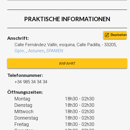
PRAKTISCHE INFORMATIONEN
Bearbeiten
Anschrift:
Calle Fernández Vallín, esquina, Calle Padilla,
-
33205,
Gijón,
,
Asturien
,
SPANIEN
ANFAHRT
Telefonnummer:
+34 985 34 34 34
Öffnungszeiten:
Montag
18h30 - 02h30
Dienstag
18h30 - 02h30
Mittwoch
18h30 - 02h30
Donnerstag
18h30 - 02h30
Freitag
18h30 - 02h30