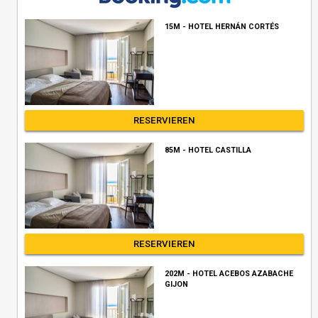
15M - HOTEL HERNÁN CORTÉS
RESERVIEREN
85M - HOTEL CASTILLA
RESERVIEREN
202M - HOTEL ACEBOS AZABACHE
GIJON