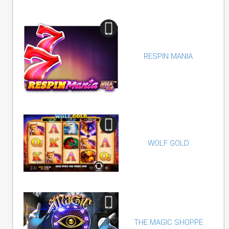
RESPIN MANIA
WOLF GOLD
THE MAGIC SHOPPE