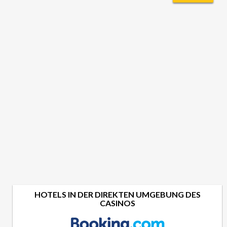
HOTELS IN DER DIREKTEN UMGEBUNG DES
CASINOS