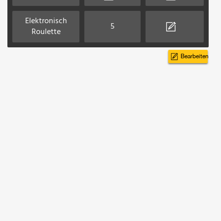
Elektronisch
5
Roulette
Bearbeiten