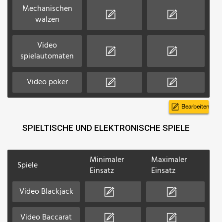
Mechanischen
walzen
Video
spielautomaten
Video poker
Bearbeiten
SPIELTISCHE UND ELEKTRONISCHE SPIELE
Minimaler
Maximaler
Spiele
Einsatz
Einsatz
Video Blackjack
Video Baccarat