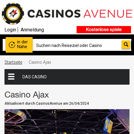
Login
Anmeldung
Kostenlose spiele
in der
Nähe
Startseite
Casino Ajax
DAS CASINO
Casino Ajax
Aktualisiert durch
CasinosAvenue
am
26/04/2024