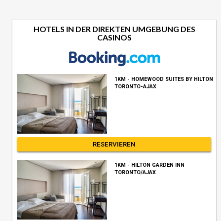
HOTELS IN DER DIREKTEN UMGEBUNG DES
CASINOS
1KM - HOMEWOOD SUITES BY HILTON
TORONTO-AJAX
RESERVIEREN
1KM - HILTON GARDEN INN
TORONTO/AJAX