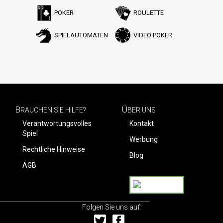
POKER
ROULETTE
SPIELAUTOMATEN
VIDEO POKER
B
Ü
RAUCHEN SIE HILFE?
BER UNS
Verantwortungsvolles
Kontakt
Spiel
Werbung
Rechtliche Hinweise
Blog
AGB
Folgen Sie uns auf: