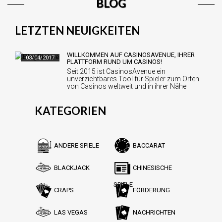
BLOG
LETZTEN NEUIGKEITEN
WILLKOMMEN AUF CASINOSAVENUE, IHRER
03/04/2017
PLATTFORM RUND UM CASINOS!
Seit 2015 ist CasinosAvenue ein
unverzichtbares Tool für Spieler zum Orten
von Casinos weltweit und in ihrer Nähe
geworden. D…
KATEGORIEN
ANDERE SPIELE
BACCARAT
BLACKJACK
CHINESISCHE
SPIELE
CRAPS
FÖRDERUNG
LAS VEGAS
NACHRICHTEN