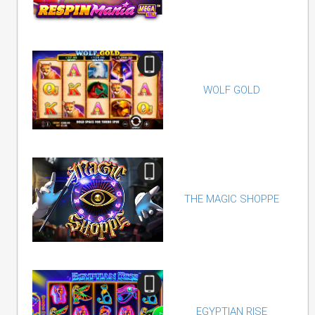
WOLF GOLD
THE MAGIC SHOPPE
EGYPTIAN RISE