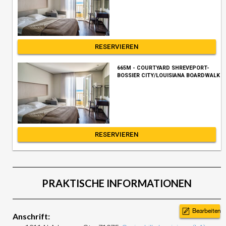
RESERVIEREN
665M - COURTYARD SHREVEPORT-
BOSSIER CITY/LOUISIANA BOARDWALK
RESERVIEREN
PRAKTISCHE INFORMATIONEN
Bearbeiten
Anschrift: