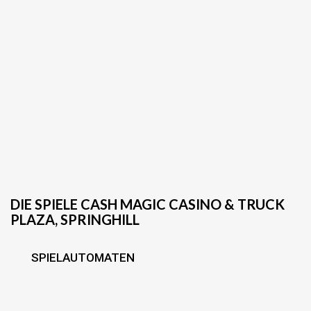
DIE SPIELE CASH MAGIC CASINO & TRUCK
PLAZA, SPRINGHILL
SPIELAUTOMATEN