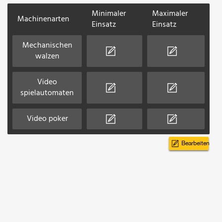
Minimaler
Maximaler
Machinenarten
Einsatz
Einsatz
Mechanischen
walzen
Video
spielautomaten
Video poker
Bearbeiten