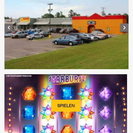
SPIELEN