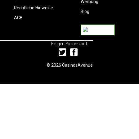
Werbung
Rechtliche Hinweise
Blog
AGB
Folgen Sie uns auf:
© 2026
CasinosAvenue