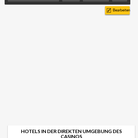
Bearbeiten
HOTELS IN DER DIREKTEN UMGEBUNG DES
CASINOS