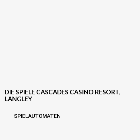
DIE SPIELE CASCADES CASINO RESORT,
LANGLEY
SPIELAUTOMATEN