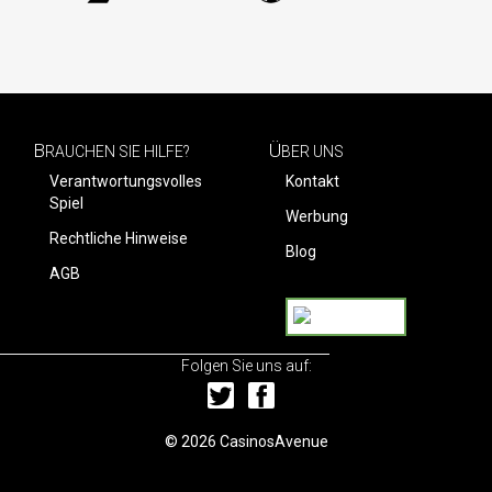
B
Ü
RAUCHEN SIE HILFE?
BER UNS
Verantwortungsvolles
Kontakt
Spiel
Werbung
Rechtliche Hinweise
Blog
AGB
Folgen Sie uns auf:
© 2026
CasinosAvenue