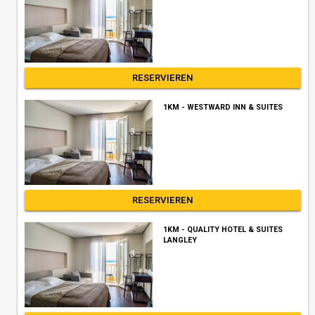
RESERVIEREN
1KM - WESTWARD INN & SUITES
RESERVIEREN
1KM - QUALITY HOTEL & SUITES
LANGLEY