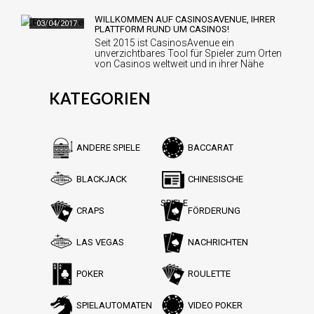
WILLKOMMEN AUF CASINOSAVENUE, IHRER
03/04/2017
PLATTFORM RUND UM CASINOS!
Seit 2015 ist CasinosAvenue ein
unverzichtbares Tool für Spieler zum Orten
von Casinos weltweit und in ihrer Nähe
geworden. D…
KATEGORIEN
ANDERE SPIELE
BACCARAT
BLACKJACK
CHINESISCHE
SPIELE
CRAPS
FÖRDERUNG
LAS VEGAS
NACHRICHTEN
POKER
ROULETTE
SPIELAUTOMATEN
VIDEO POKER