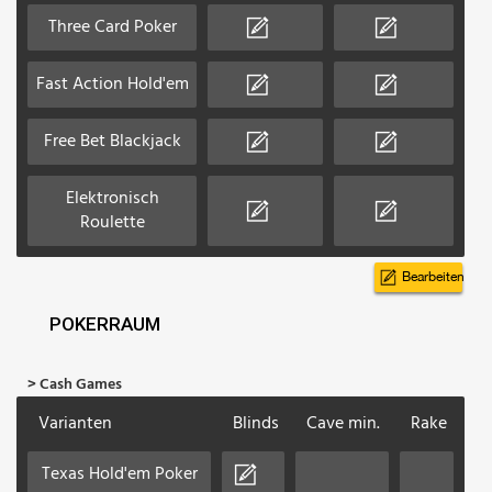
Three Card Poker
Fast Action Hold'em
Free Bet Blackjack
Elektronisch
Roulette
Bearbeiten
POKERRAUM
> Cash Games
Varianten
Blinds
Cave min.
Rake
Texas Hold'em Poker