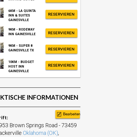
6KM - LA QUINTA
RESERVIEREN
INN & SUITES
GAINESVILLE
9KM - RODEWAY
RESERVIEREN
INN GAINESVILLE
9KM - SUPER 8
RESERVIEREN
GAINESVILLE TX
10KM - BUDGET
RESERVIEREN
HOST INN
GAINESVILLE
KTISCHE INFORMATIONEN
Bearbeiten
ift:
953 Brown Springs Road
-
73459
ackerville
Oklahoma (OK)
,