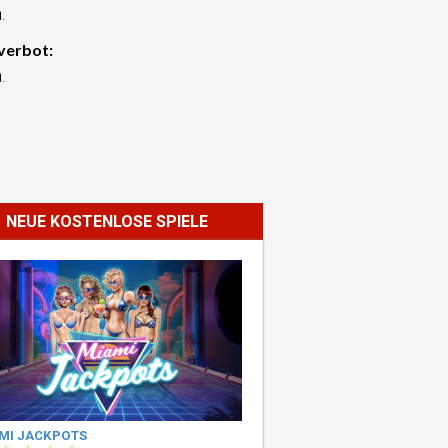
.
verbot:
.
NEUE KOSTENLOSE SPIELE
MI JACKPOTS