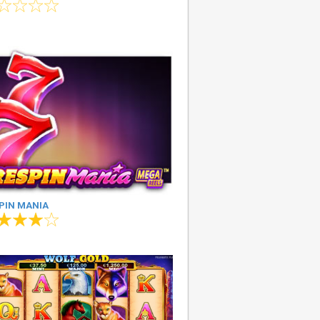
PIN MANIA