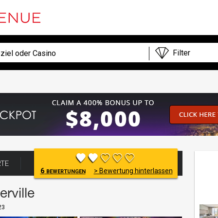
RTE
6
> Bewertung hinterlassen
BEWERTUNGEN
rville
23