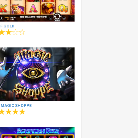
F GOLD
 MAGIC SHOPPE