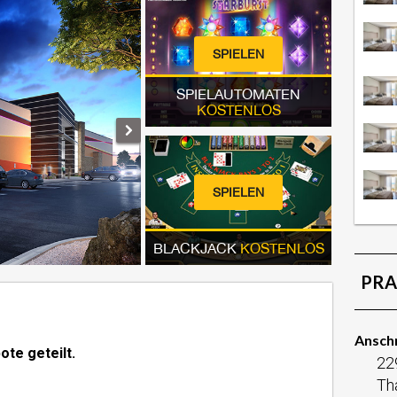
SPIELEN
SPIELAUTOMATEN
KOSTENLOS
SPIELEN
BLACKJACK
KOSTENLOS
PRA
Anschr
te geteilt.
22
Th