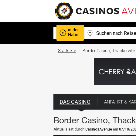
in der
Nähe
Startseite
Border Casino, Thackerville
DAS CASINO
ANFAHRT & KA
Border Casino, Thacke
Aktualisiert durch
CasinosAvenue
am
07/10/20