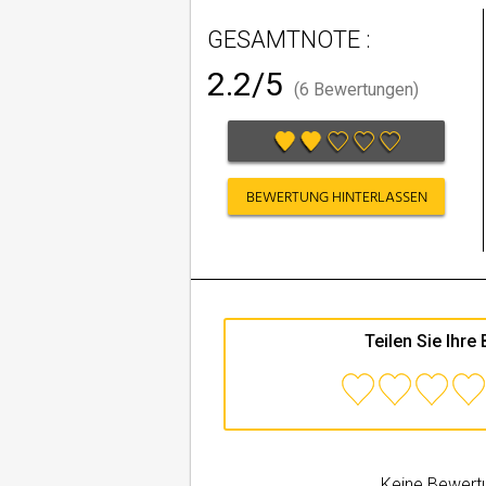
GESAMTNOTE :
2.2/5
(6 Bewertungen)
BEWERTUNG HINTERLASSEN
Teilen Sie Ihre
Keine Bewertu