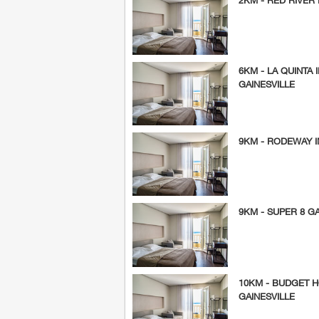
6KM - LA QUINTA 
GAINESVILLE
9KM - RODEWAY I
9KM - SUPER 8 GA
10KM - BUDGET H
GAINESVILLE