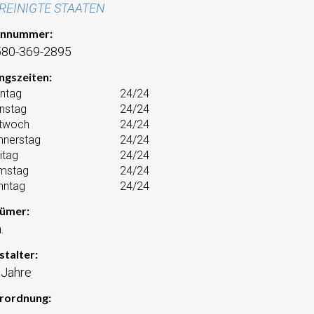
REINIGTE STAATEN
onnummer:
580-369-2895
ngszeiten:
ntag
24/24
nstag
24/24
ttwoch
24/24
nnerstag
24/24
itag
24/24
mstag
24/24
nntag
24/24
tümer:
.
talter:
 Jahre
rordnung: