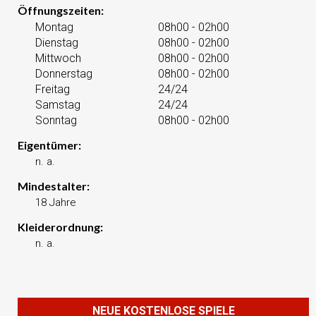
Öffnungszeiten:
Montag
08h00 - 02h00
Dienstag
08h00 - 02h00
Mittwoch
08h00 - 02h00
Donnerstag
08h00 - 02h00
Freitag
24/24
Samstag
24/24
Sonntag
08h00 - 02h00
Eigentümer:
n. a.
Mindestalter:
18 Jahre
Kleiderordnung:
n. a.
NEUE KOSTENLOSE SPIELE