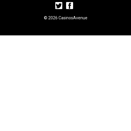
© 2026
CasinosAvenue