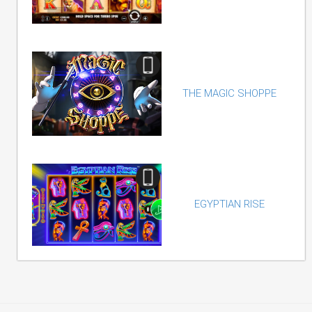
THE MAGIC SHOPPE
EGYPTIAN RISE