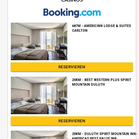
687M - AMERICINN LODGE & SUITES
CARLTON
RESERVIEREN
20KM - BEST WESTERN PLUS SPIRIT
MOUNTAIN DULUTH
RESERVIEREN
20KM - DULUTH SPIRIT MOUNTAIN INN-
AMERICAS BEST VALUE INN