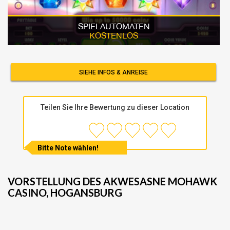
SPIELAUTOMATEN
KOSTENLOS
SIEHE INFOS & ANREISE
Teilen Sie Ihre Bewertung zu dieser Location
Bitte Note wählen!
VORSTELLUNG DES AKWESASNE MOHAWK
CASINO, HOGANSBURG