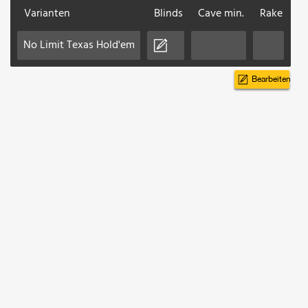
Varianten
Blinds
Cave min.
Rake
No Limit Texas Hold'em
Bearbeiten