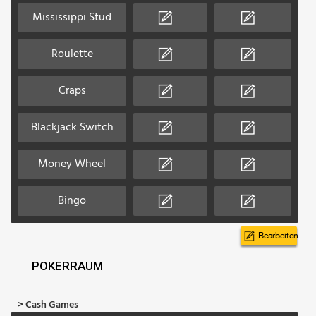
Mississippi Stud
Roulette
Craps
Blackjack Switch
Money Wheel
Bingo
Bearbeiten
POKERRAUM
> Cash Games