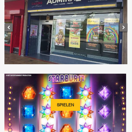
SPIELEN