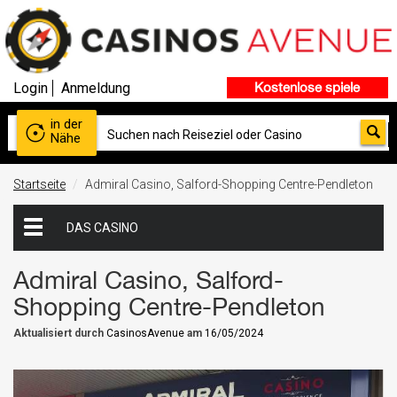
Login
Anmeldung
Kostenlose spiele
in der
Nähe
Startseite
Admiral Casino, Salford-Shopping Centre-Pendleton
DAS CASINO
Admiral Casino, Salford-
Shopping Centre-Pendleton
Aktualisiert durch
CasinosAvenue
am
16/05/2024