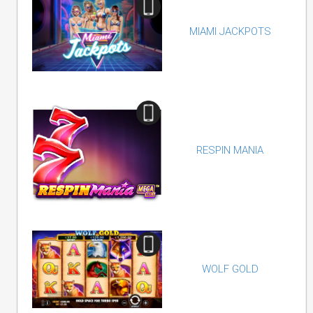
MIAMI JACKPOTS
RESPIN MANIA
WOLF GOLD