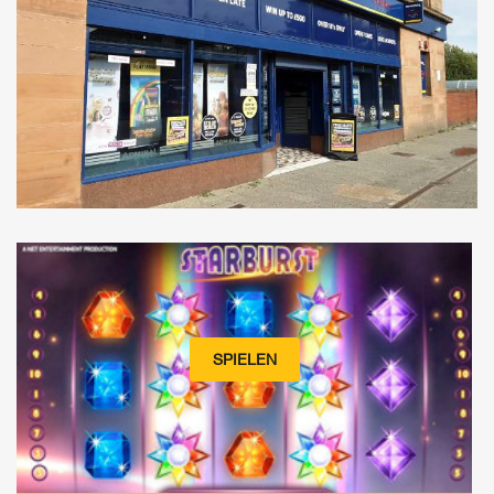
SPIELEN