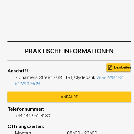
PRAKTISCHE INFORMATIONEN
Bearbeiten
Anschrift:
7 Chalmers Street,
-
G81 1RT,
Clydebank
VEREINIGTES
KÖNIGREICH
ANFAHRT
Telefonnummer:
+44 141 951 8189
Öffnungszeiten:
Montag
08h00 - 23h00