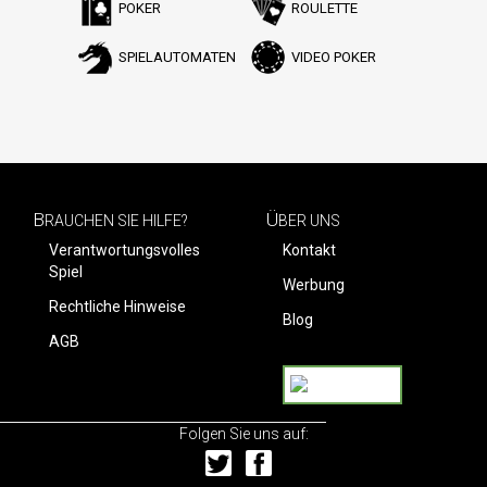
POKER
ROULETTE
SPIELAUTOMATEN
VIDEO POKER
B
Ü
RAUCHEN SIE HILFE?
BER UNS
Verantwortungsvolles
Kontakt
Spiel
Werbung
Rechtliche Hinweise
Blog
AGB
Folgen Sie uns auf: