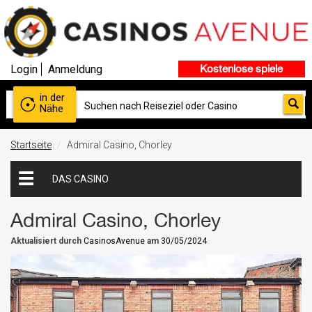
Login
Anmeldung
Kostenlose spiele
in der
Nähe
Startseite
Admiral Casino, Chorley
DAS CASINO
Admiral Casino, Chorley
Aktualisiert durch
CasinosAvenue
am
30/05/2024