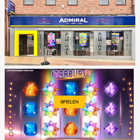
SPIELEN