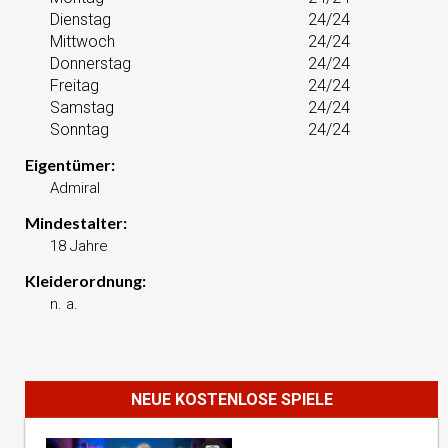
Dienstag
24/24
Mittwoch
24/24
Donnerstag
24/24
Freitag
24/24
Samstag
24/24
Sonntag
24/24
Eigentümer:
Admiral
Mindestalter:
18 Jahre
Kleiderordnung:
n. a.
NEUE KOSTENLOSE SPIELE