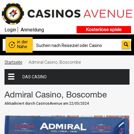
Login
Anmeldung
Kostenlose spiele
in der
Nähe
Startseite
Admiral Casino, Boscombe
DAS CASINO
Admiral Casino, Boscombe
Aktualisiert durch
CasinosAvenue
am
22/05/2024