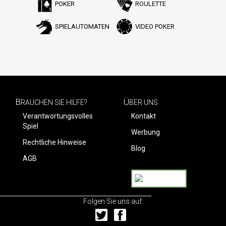
POKER
ROULETTE
SPIELAUTOMATEN
VIDEO POKER
B
Ü
RAUCHEN SIE HILFE?
BER UNS
Verantwortungsvolles
Kontakt
Spiel
Werbung
Rechtliche Hinweise
Blog
AGB
Folgen Sie uns auf: