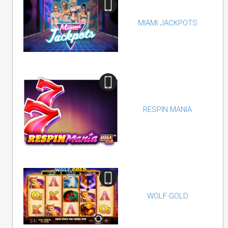
MIAMI JACKPOTS
RESPIN MANIA
WOLF GOLD