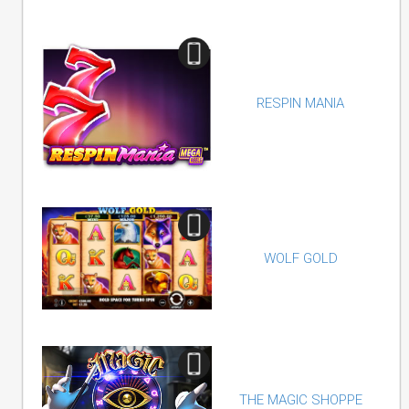
RESPIN MANIA
WOLF GOLD
THE MAGIC SHOPPE