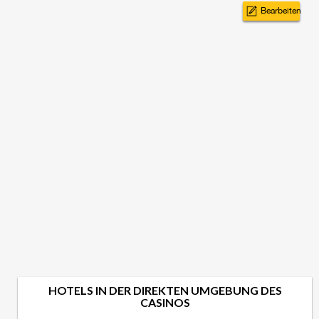
Bearbeiten
HOTELS IN DER DIREKTEN UMGEBUNG DES
CASINOS