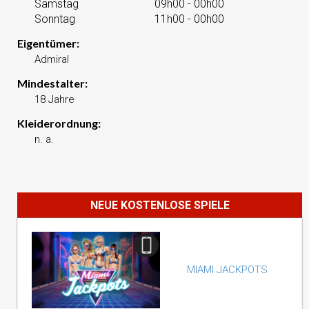
Samstag
09h00 - 00h00
Sonntag
11h00 - 00h00
Eigentümer:
Admiral
Mindestalter:
18 Jahre
Kleiderordnung:
n. a.
NEUE KOSTENLOSE SPIELE
MIAMI JACKPOTS