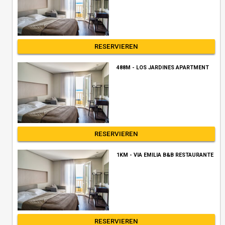
RESERVIEREN
488M - LOS JARDINES APARTMENT
RESERVIEREN
1KM - VIA EMILIA B&B RESTAURANTE
RESERVIEREN