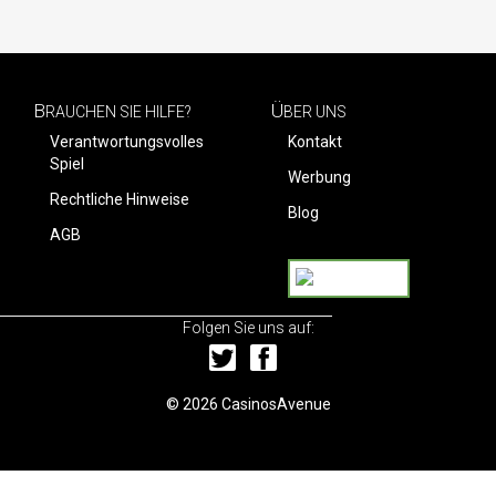
B
Ü
RAUCHEN SIE HILFE?
BER UNS
Verantwortungsvolles
Kontakt
Spiel
Werbung
Rechtliche Hinweise
Blog
AGB
Folgen Sie uns auf:
© 2026
CasinosAvenue