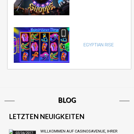
EGYPTIAN RISE
BLOG
LETZTEN NEUIGKEITEN
WILLKOMMEN AUF CASINOSAVENUE, IHRER
03/04/2017