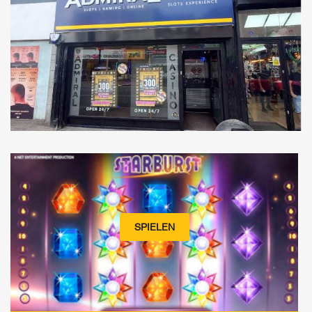
SPIELEN