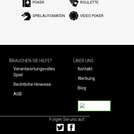
POKER
ROULETTE
SPIELAUTOMATEN
VIDEO POKER
B
Ü
RAUCHEN SIE HILFE?
BER UNS
Verantwortungsvolles
Kontakt
Spiel
Werbung
Rechtliche Hinweise
Blog
AGB
Folgen Sie uns auf: