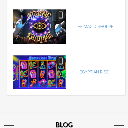
THE MAGIC SHOPPE
EGYPTIAN RISE
BLOG