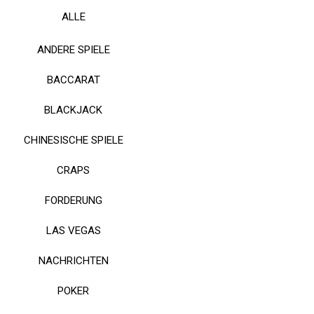
ALLE
ANDERE SPIELE
BACCARAT
BLACKJACK
CHINESISCHE SPIELE
CRAPS
FÖRDERUNG
LAS VEGAS
NACHRICHTEN
POKER