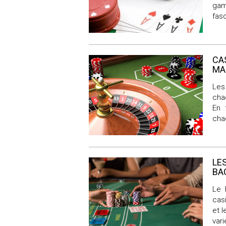
gam
fasc
CA
MA
Les
cha
En 
cha
LE
BA
Le 
cas
et 
var