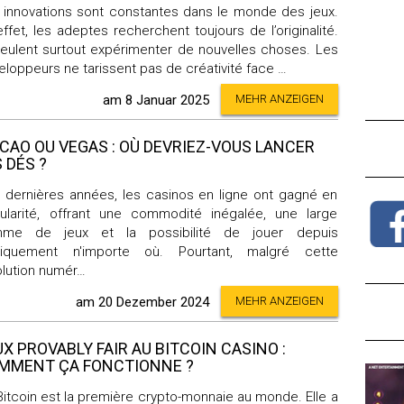
 innovations sont constantes dans le monde des jeux.
effet, les adeptes recherchent toujours de l’originalité.
 veulent surtout expérimenter de nouvelles choses. Les
eloppeurs ne tarissent pas de créativité face …
am 8 Januar 2025
MEHR ANZEIGEN
CAO OU VEGAS : OÙ DEVRIEZ-VOUS LANCER
 DÉS ?
 dernières années, les casinos en ligne ont gagné en
ularité, offrant une commodité inégalée, une large
me de jeux et la possibilité de jouer depuis
tiquement n'importe où. Pourtant, malgré cette
olution numér…
am 20 Dezember 2024
MEHR ANZEIGEN
UX PROVABLY FAIR AU BITCOIN CASINO :
MMENT ÇA FONCTIONNE ?
Bitcoin est la première crypto-monnaie au monde. Elle a