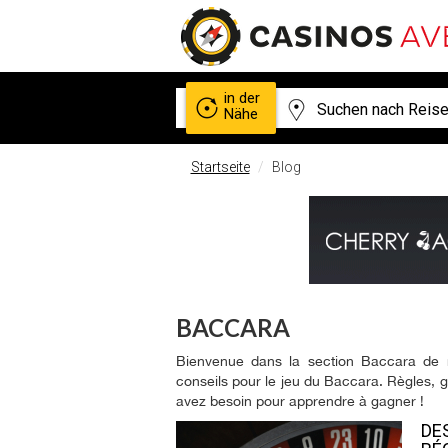
in der
Nähe
Startseite
Blog
BACCARA
Bienvenue dans la section Baccara de no
conseils pour le jeu du Baccara. Règles, g
avez besoin pour apprendre à gagner !
DE