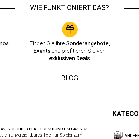
WIE FUNKTIONIERT DAS?
inos
Finden Sie ihre
Sonderangebote,
Events
und profitieren Sie von
exklusiven Deals
BLOG
KATEGO
AVENUE, IHRER PLATTFORM RUND UM CASINOS!
e ein unverzichtbares Tool für Spieler zum
ANDERE