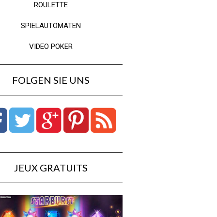
ROULETTE
SPIELAUTOMATEN
VIDEO POKER
FOLGEN SIE UNS
JEUX GRATUITS