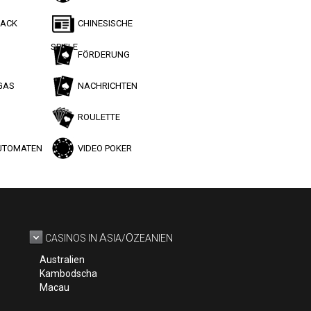
JACK
CHINESISCHE
SPIELE
FÖRDERUNG
GAS
NACHRICHTEN
ROULETTE
UTOMATEN
VIDEO POKER
A
O
CASINOS IN
SIA/
ZEANIEN
Australien
Kambodscha
Macau