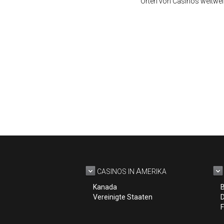
Orten von Casinos weltweit
A
CASINOS IN
MERIKA
Kanada
B
Vereinigte Staaten
F