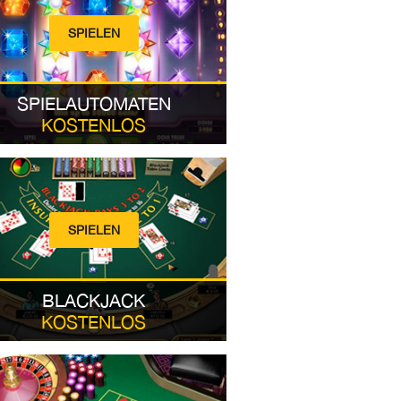
SPIELEN
SPIELAUTOMATEN
KOSTENLOS
SPIELEN
BLACKJACK
KOSTENLOS