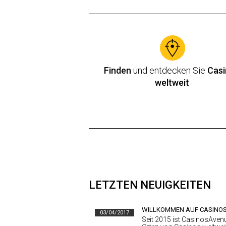
Finden
und entdecken Sie
Cas
weltweit
LETZTEN NEUIGKEITEN
WILLKOMMEN AUF CASINOS
03/04/2017
Seit 2015 ist CasinosAvenu