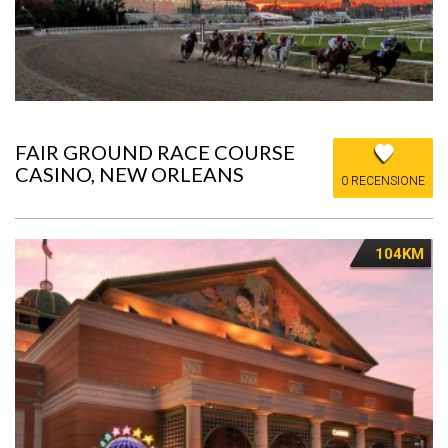
FAIR GROUND RACE COURSE
CASINO, NEW ORLEANS
0 RECENSIONE
104KM