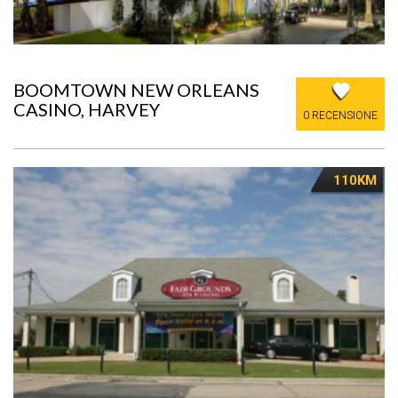
BOOMTOWN NEW ORLEANS
CASINO, HARVEY
0 RECENSIONE
110KM