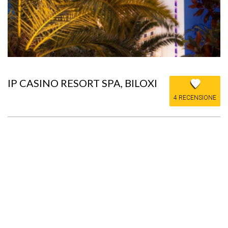
IP CASINO RESORT SPA, BILOXI
4 RECENSIONE