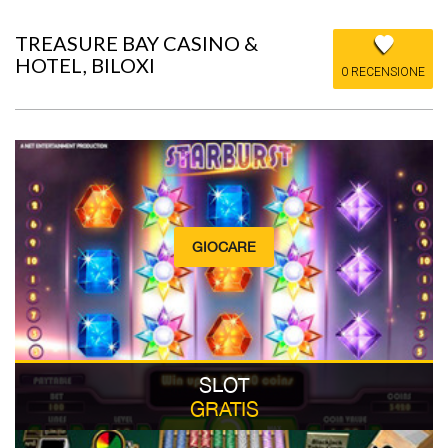
TREASURE BAY CASINO &
HOTEL, BILOXI
0 RECENSIONE
GIOCARE
SLOT
GRATIS