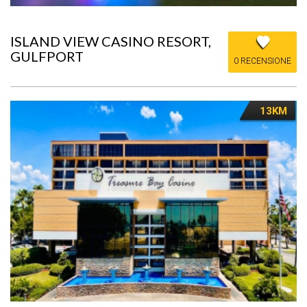
ISLAND VIEW CASINO RESORT,
GULFPORT
0 RECENSIONE
13KM