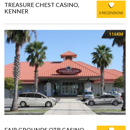
TREASURE CHEST CASINO,
KENNER
0 RECENSIONE
116KM
FAIR GROUNDS OTB CASINO,