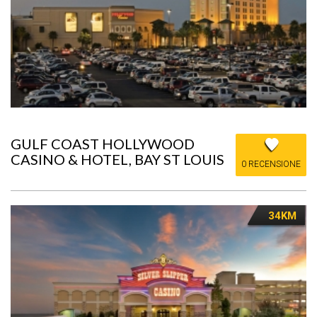
GULF COAST HOLLYWOOD
CASINO & HOTEL, BAY ST LOUIS
0 RECENSIONE
34KM