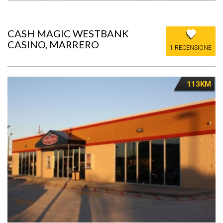
CASH MAGIC WESTBANK
CASINO, MARRERO
1 RECENSIONE
113KM