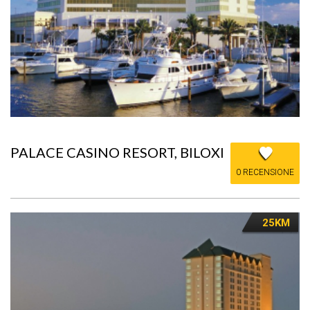
PALACE CASINO RESORT, BILOXI
0 RECENSIONE
25KM