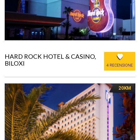
HARD ROCK HOTEL & CASINO,
BILOXI
4 RECENSIONE
20KM