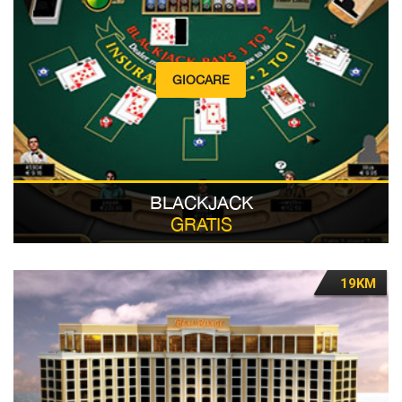
GIOCARE
BLACKJACK
GRATIS
19KM