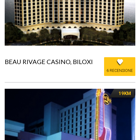
BEAU RIVAGE CASINO, BILOXI
6 RECENSIONE
19KM