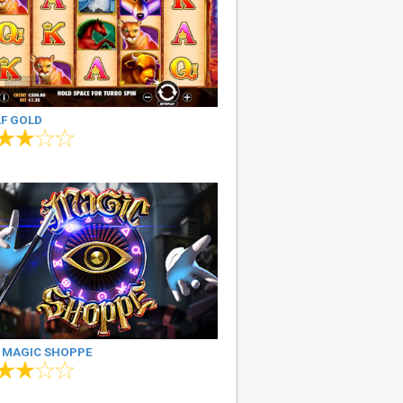
F GOLD
 MAGIC SHOPPE