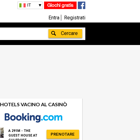
IT
Giochi gratis
Entra
Registrati
HOTELS VACINO AL CASINÒ
A 291M - THE
PRENOTARE
GUEST HOUSE AT