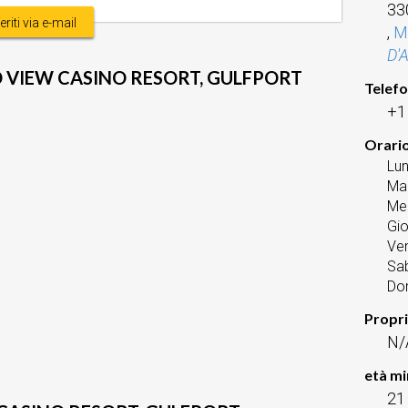
33
riti via e-mail
,
Mi
D'
D VIEW CASINO RESORT, GULFPORT
Telefo
+1
Orario
Lun
Mar
Mer
Gio
Ven
Sa
Do
Propri
N/
età mi
21