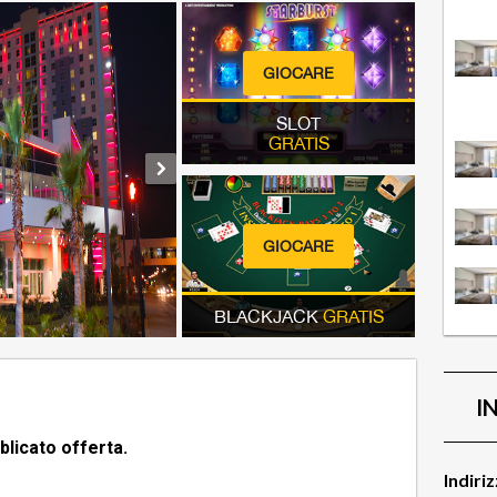
GIOCARE
SLOT
GRATIS
GIOCARE
BLACKJACK
GRATIS
I
licato offerta.
Indiriz