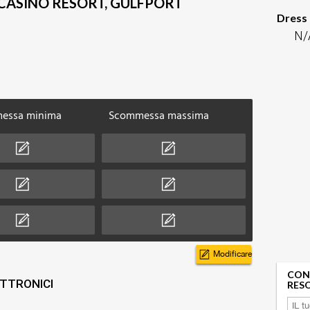
 CASINO RESORT, GULFPORT
Dress 
N/
essa minima
Scommessa massima
Modificare
CONT
ETTRONICI
RES