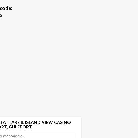
code:
A
ATTARE IL ISLAND VIEW CASINO
ORT, GULFPORT