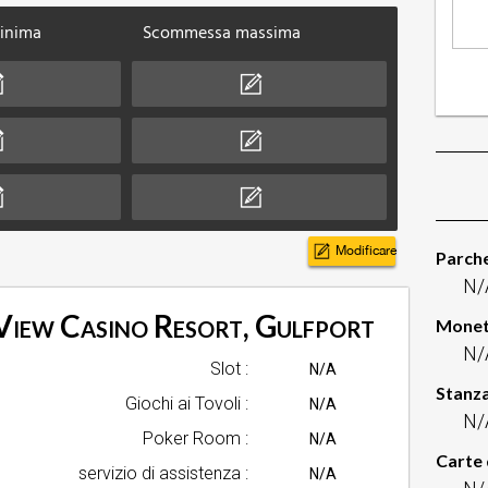
inima
Scommessa massima
Modificare
Parche
N/
 View Casino Resort, Gulfport
Moneta
N/
Slot :
N/A
Stanza
Giochi ai Tovoli :
N/A
N/
Poker Room :
N/A
Carte 
servizio di assistenza :
N/A