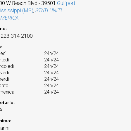
00 W Beach Blvd
-
39501
Gulfport
ssissippi (MS)
,
STATI UNITI
AMERICA
no:
 228-314-2100
:
edì
24h/24
tedì
24h/24
coledì
24h/24
vedì
24h/24
erdì
24h/24
bato
24h/24
menica
24h/24
etario:
A
nima:
 anni