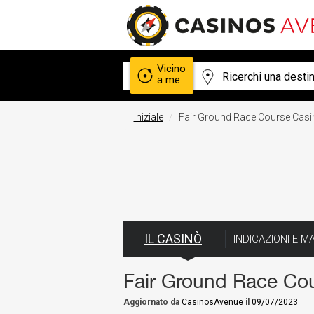
Vicino
a me
Iniziale
Fair Ground Race Course Casi
IL CASINÒ
INDICAZIONI E M
Fair Ground Race Co
Aggiornato da
CasinosAvenue
il
09/07/2023