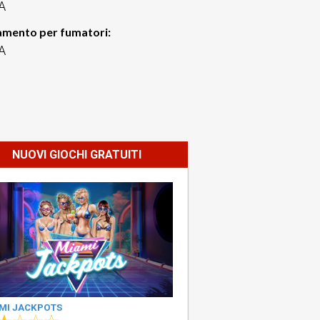
A
amento per fumatori:
A
NUOVI GIOCHI GRATUITI
MI JACKPOTS