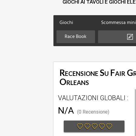
GIOCHI AI TAVOLI E GIOCHI EL
Giochi
Scommessa min
Race Book
Recensione Su Fair G
Orleans
VALUTAZIONI GLOBALI :
N/A
(0 Recensione)