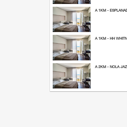
A 1KM - ESPLAN
A 1KM - HH WHIT
A 2KM - NOLA JA