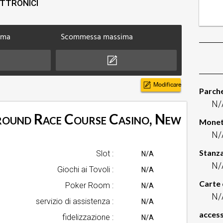
ETTRONICI
ima
Scommessa massima
Modificare
Parche
N/
round Race Course Casino, New
Moneta
N/
Stanza
Slot :
N/A
N/
Giochi ai Tovoli :
N/A
Carte 
Poker Room :
N/A
N/
servizio di assistenza :
N/A
access
fidelizzazione :
N/A