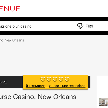
no, New Orleans
APPE
0
> Lascia une recensione
RECENSIONE
urse Casino, New Orleans