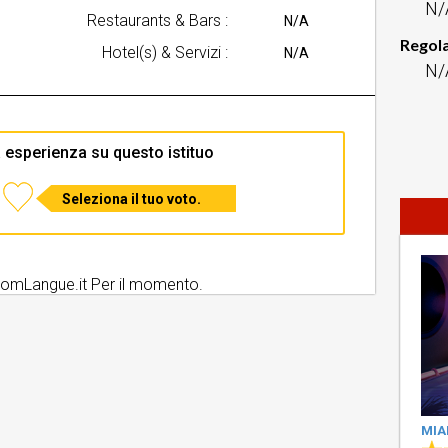
N/
Restaurants & Bars :
N/A
Regol
Hotel(s) & Servizi :
N/A
N/
a esperienza su questo istituo
Seleziona il tuo voto.
omLangue.it Per il momento.
MIA