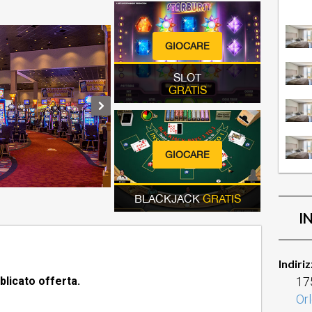
GIOCARE
SLOT
GRATIS
GIOCARE
BLACKJACK
GRATIS
I
Indiriz
licato offerta.
175
Or