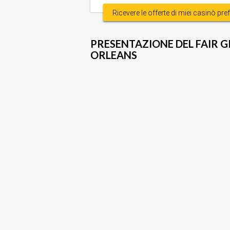
Ricevere le offerte di miei casinò prefe
PRESENTAZIONE DEL FAIR 
ORLEANS