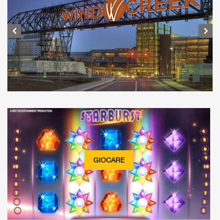
GIOCARE