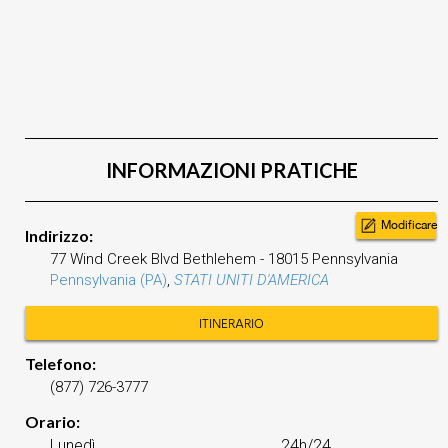
INFORMAZIONI PRATICHE
Modificare
Indirizzo:
77 Wind Creek Blvd Bethlehem
-
18015
Pennsylvania
Pennsylvania (PA)
,
STATI UNITI D'AMERICA
ITINERARIO
Telefono:
(877) 726-3777
Orario:
Lunedì
24h/24