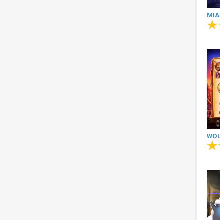
MIA
WOL