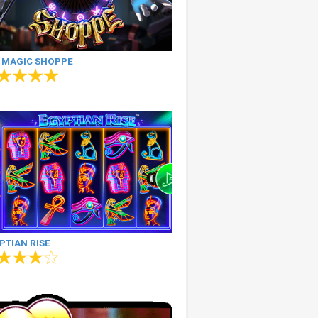
 MAGIC SHOPPE
PTIAN RISE