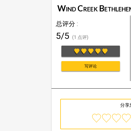
Wind Creek Bethl
总评分 :
5/5
(1 点评)
写评论
分享