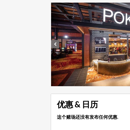
优惠 & 日历
这个赌场还没有发布任何优惠.