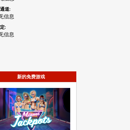
通道:
无信息
定:
无信息
新的免费游戏