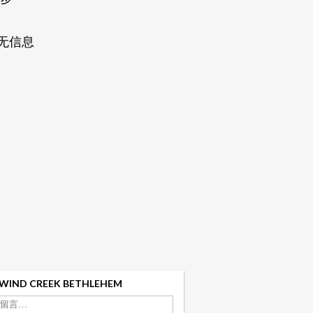
无信息
WIND CREEK BETHLEHEM