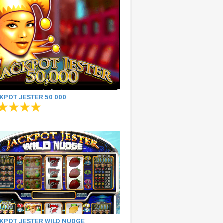
KPOT JESTER 50 000
KPOT JESTER WILD NUDGE