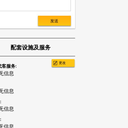
发送
配套设施及服务
更改
代客服务:
无信息
无信息
:
无信息
:
无信息