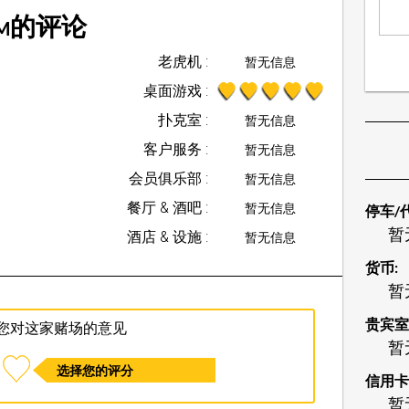
ehem的评论
老虎机 :
暂无信息
桌面游戏 :
扑克室 :
暂无信息
客户服务 :
暂无信息
会员俱乐部 :
暂无信息
餐厅 & 酒吧 :
暂无信息
停车/
暂
酒店 & 设施 :
暂无信息
货币:
暂
贵宾室
您对这家赌场的意见
暂
选择您的评分
信用卡
暂