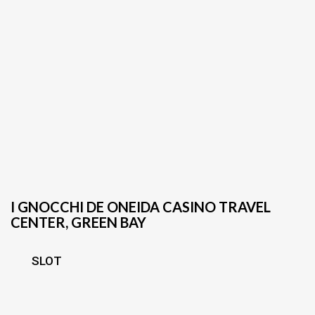
I GNOCCHI DE ONEIDA CASINO TRAVEL
CENTER, GREEN BAY
SLOT