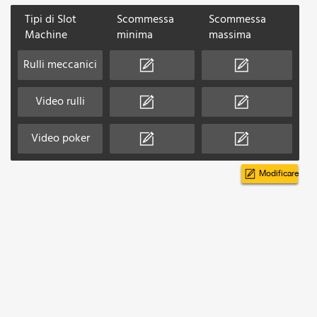
Tipi di Slot
Scommessa
Scommessa
Machine
minima
massima
Rulli meccanici
Video rulli
Video poker
Modificare