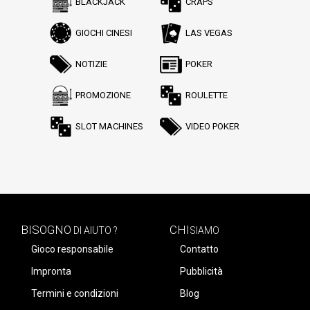
BLACKJACK
CRAPS
GIOCHI CINESI
LAS VEGAS
NOTIZIE
POKER
PROMOZIONE
ROULETTE
SLOT MACHINES
VIDEO POKER
BISOGNO
CHI
DI AIUTO ?
SIAMO
Gioco responsabile
Contatto
Impronta
Pubblicità
Termini e condizioni
Blog