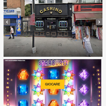
GIOCARE