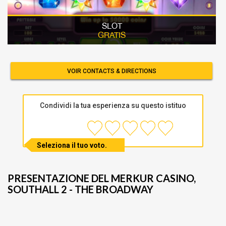
SLOT
GRATIS
VOIR CONTACTS & DIRECTIONS
Condividi la tua esperienza su questo istituo
Seleziona il tuo voto.
PRESENTAZIONE DEL MERKUR CASINO,
SOUTHALL 2 - THE BROADWAY